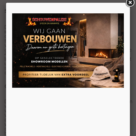
Spartherm Linear Front 60x51 (vaste greep)
De Linear Front 60x51 (voorheen de Mini Sh-4S) is een
inbouw houthaard van Spartherm die beschikbaar is in
de 4S- of de 3S-uitvoering. De verschillen tussen deze
twee uitvoeringen zijn de kaderingen om de ruit en de
verschillende handvatten. De 3S heeft 3 kaders en dus
geen rand aan de onderzijde met een handvat, terwijl de
4S dit wel heeft. Ook de Spartherm Mini Sh werkt met het
liftdeursysteem van Spartherm, dit betekent dus ook dat
u deze ruit kunt kantelen en hem met gemak kunt
schoonmaken. De Mini Sh is ook leverbaar als
doorkijkhaard: de Mini S-FDh.
Opties
De Linear Front 60x51 wordt standaard geleverd met een
witte chamotte achterwand, maar u kunt ook kiezen
voor de donkergrijze chamotte achterwand. Het
voordeel van de donkergrijze chamotte achterwand is,
dat de haard strakker en moderner oogt en daarnaast
wordt het vlammenspel opvallender. Het mooiste van dit
alles is dat de chamotte achterwand zonder meerprijs
bij de kachel gekozen kan worden.