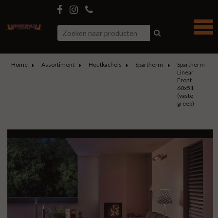
Home
Assortiment
Houtkachels
Spartherm
Spartherm
Linear
Front
60x51
(vaste
greep)