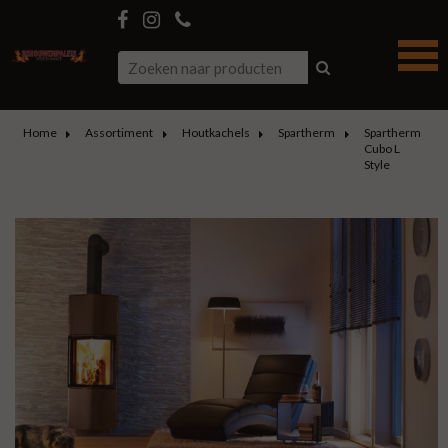
Home
Assortiment
Houtkachels
Spartherm
Spartherm
Cubo L
Style