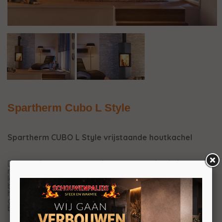
Spartherm Cubo L Style
Spartherm CUBO L Style vrijstaande houtkachel
De Spartherm CUBO L Style is een grote kachel met een
relatief laag nominaal vermogen van ongeveer 6kW.
Ideaal dus in een grote, moderne woonkamer met
bijvoorbeeld vloerverwarming. Deze Spartherm
houtkachel heeft de ideale vorm om in een hoek
geplaatst te worden. Op die manier kunt u ruimte
besparen en u hebt vanuit alle hoeken zicht op het vuur.