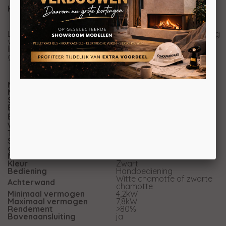
Kies uw kleur
Deze Spartherm haard is aan te passen aan de inrichting
van kamer. Kiest u voor het standaard zwart of heeft u
liever terra of meer antraciet? Parelwit is voor een
geringe meerprijs ook mogelijk.
Merk
Spartherm
Model
Cubo L Style
Serie
Cubo
Brandstof
Hout
Energie-efficiëntieklasse
Vuurzicht
Hoek
Type kachel
Vrijstaand
Systeem (open of
Als open- en gesloten aan
gesloten)
te sluiten
Materiaal
Plaatstaal
Kleur
Zwart
Bediening
Handbediening
Witte chamotte of zwarte
Achterwand
chamotte
Minimaal vermogen
4,2kW
Maximaal vermogen
7,8kW
Rendement
>80%
Bovenaansluiting
ja