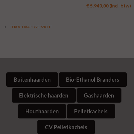
€ 5.940,00 (incl. btw)
TERUG NAAR OVERZICHT
Buitenhaarden
Bio-Ethanol Branders
Elektrische haarden
Gashaarden
Houthaarden
Pelletkachels
CV Pelletkachels