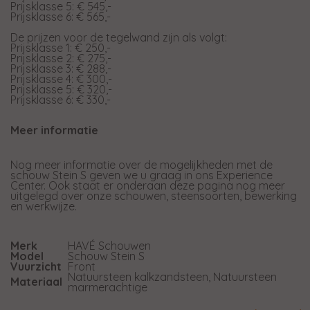
Prijsklasse 5: € 545,-
Prijsklasse 6: € 565,-
De prijzen voor de tegelwand zijn als volgt:
Prijsklasse 1: € 250,-
Prijsklasse 2: € 275,-
Prijsklasse 3: € 288,-
Prijsklasse 4: € 300,-
Prijsklasse 5: € 320,-
Prijsklasse 6: € 330,-
Meer informatie
Nog meer informatie over de mogelijkheden met de
schouw Stein S geven we u graag in ons Experience
Center. Ook staat er onderaan deze pagina nog meer
uitgelegd over onze schouwen, steensoorten, bewerking
en werkwijze.
Merk
HAVÉ Schouwen
Model
Schouw Stein S
Vuurzicht
Front
Natuursteen kalkzandsteen, Natuursteen
Materiaal
marmerachtige