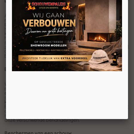
Diverse behandelingen van een natuurstenen schouw
Afhankelijk van de steensoort die u uitkiest, voor uw
moderne of klassieke schouw , zijn er verschillende
behandelingen mogelijk. U kunt een gezoete schouw
hebben waarbij de afwerking glad is en dof. U kunt ook
kiezen voor een glimmende gepolijste schouw. Voor een
heel bijzonder effect kunt u ervoor kiezen om uw nieuwe
schouw een zandstraal behandeling te geven. De
zachtere plekken in het steen worden dan weggestraald.
Ook hiervan hebben we weer een voorbeeld in ons
Experience Center in Lunteren (gemeente Ede)
Belgisch hardsteen
We maken een onderscheid in meerdere klasses
natuursteen. Belgisch hardsteen zit in de hoogste klasse
en is daarmee één van de duurdere en exclusievere
soorten. Erg veel toegepast en juist deze steensoort
kunnen we aanbieden met diverse behandelingen.
Behandelingen als, polijsten, licht- en donker zoeten, licht
of grof geschuurd en ook weer gezandstraald. In de
showroom hebben we verschillende stalen liggen met
deze verschillende behandelingen.
Beschermen van een schouw