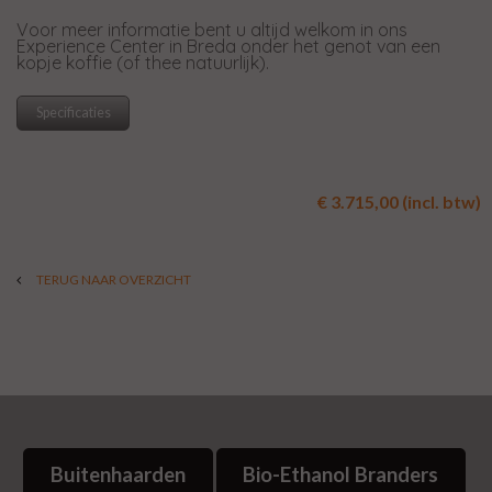
Voor meer informatie bent u altijd welkom in ons
Experience Center in Breda onder het genot van een
kopje koffie (of thee natuurlijk).
Specificaties
€ 3.715,00 (incl. btw)
TERUG NAAR OVERZICHT
Buitenhaarden
Bio-Ethanol Branders