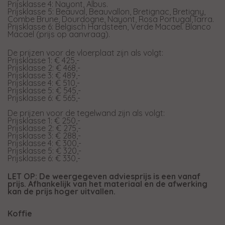
Prijsklasse 4: Nayont, Albus.
Prijsklasse 5: Beauval, Beauvallon, Bretignac, Bretigny,
Combe Brune, Dourdogne, Nayont, Rosa Portugal,Tarra.
Prijsklasse 6: Belgisch Hardsteen, Verde Macael. Blanco
Macael (prijs op aanvraag).
De prijzen voor de vloerplaat zijn als volgt:
Prijsklasse 1: € 425,-
Prijsklasse 2: € 468,-
Prijsklasse 3: € 489,-
Prijsklasse 4: € 510,-
Prijsklasse 5: € 545,-
Prijsklasse 6: € 565,-
De prijzen voor de tegelwand zijn als volgt:
Prijsklasse 1: € 250,-
Prijsklasse 2: € 275,-
Prijsklasse 3: € 288,-
Prijsklasse 4: € 300,-
Prijsklasse 5: € 320,-
Prijsklasse 6: € 330,-
LET OP: De weergegeven adviesprijs is een vanaf
prijs. Afhankelijk van het materiaal en de afwerking
kan de prijs hoger uitvallen.
Koffie