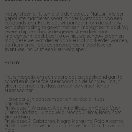
Natuursteen blijft ten alle tijden poreus. Natuurlijk is een
gepolijste marmeren soort minder kwetsbaar dan een
kalkzandsteen. Feit is dat wij aanraden om de schouw
een behandeling te geven met een impregneermiddel. Wij
leveren bij de schouw desgewenst een kleurloos
impregneermiddel. Heeft u uw nieuwe schouw staan en
mag deze wel wat dieper van kleur of donkerder worden,
dan kunnen wij ook een impregneermiddel leveren
eventueel inclusief een kleurverdieper.
Extra's
Het is mogelijk om een vloerplaat en tegelwand aan te
schaffen in dezelfde steensoort als de schouw. Er zijn
uiteenlopende prijsklassen voor de verschillende
steensoorten.
Hieronder zijn de steensoorten verdeeld in zes
prijsklassen:
Prijsklasse 1: Arenisca, Alba,Amarillo,Bufon,Caliza Capri,
Cremo Marfilza, Lumaquella, Mocca Crème, Rosa Zarci,
Sierra Elvira.
Prijsklasse 2: Calatorao, Negro Marquina, Rojo Alicante.
Prijsklasse 3: Travertino Jara, Travertino Oro, Travertino
Rojo.