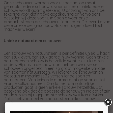
Onze schouwen worden voor u speciaal op maat
gemaakt. Iedere schouw is voor ons en u uniek. Iedere
schouw wordt apart getekend. U ontvangt van ons de
tekening voor definitieve goedkeuring en vervolgens
bestellen wij deze voor u in Spanje waar onze
ambachtslieden de schouwen fabriceren. De levertijd van
deze unieke designschouw Boksem is gemiddeld toch
maar vier weken!
Unieke natuursteen schouwen
Een schouw van natuursteen is per definitie uniek. U haalt
een stuk leven, een stuk aarde in uw woning. Geen enkele
natuurstenen schouw is hetzelfde want elk stuk rots is
anders. Bij ons in de showroom hebben we diverse
schouwen opgesteld in een zo groot mogelijke variatie
van soorten natuursteen. Wij leveren de schouwen en
plateaus in maarliefst 32 verschillende soorten
natuursteen. Van keiharde marmerachtige soorten tot
Franse kalkzandsteen. Omdat het om natuurlijke
producten gaat is geen enkele schouw hetzelfde. Dat
betekend ook dat de opgestelde schouwen indicatief zijn
en de straks bij u geplaatste schouw wat kan afwijken.
Dat is het voordeel van natuursteen, elke schouw is
uniek!