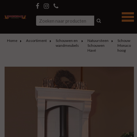
Home
Assortiment
Schouwen en
Natuursteen
Schouw
wandmeubels
Schouwen
Monaco
Havé
hoog