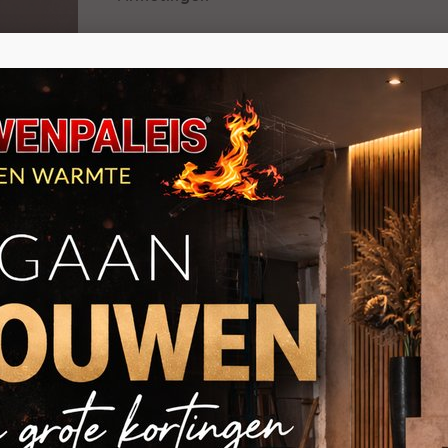
Iedere schouw, dus ook de Amarillo kunnen 
maken. Naast de verschillende afmetingen h
waar u uit kunt kiezen. Zo kunt u de perfect
Deze schouw heeft ook nog een grote broer, de
op de link klikt, veel strakker gestyled.
Extra's
Het is mogelijk om een vloerplaat en tegelwa
schouw. Er zijn uiteenlopende prijsklassen vo
Hieronder zijn de steensoorten verdeeld in ze
Prijsklasse 1: Arenisca, Alba,Amarillo,Bufon,
Crème, Rosa Zarci, Sierra Elvira.
Prijsklasse 2: Calatorao, Negro Marquina, Roj
Prijsklasse 3: Travertino Jara, Travertino Oro,
Prijsklasse 4: Nayont, Albus.
Prijsklasse 5: Beauval, Beauvallon, Bretigna
Portugal,Tarra.
Prijsklasse 6: Belgisch Hardsteen, Verde Mac