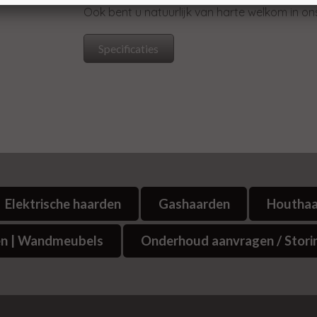
Ook bent u natuurlijk van harte welkom in on
Specificaties
Elektrische haarden
Gashaarden
Houtha
n | Wandmeubels
Onderhoud aanvragen / Stori