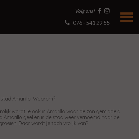
Volg ons!
076 - 541 29 55
 stad Amarillo. Waarom?
olijk wordt je ook in Amarillo waar de zon gemiddeld
nd Amarillo geel en is de stad weer vernoemd naar de
groeien. Daar wordt je toch vrolijk van?