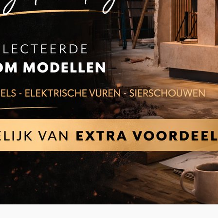
De prijzen voor de vloerplaat zijn als volgt:
Prijsklasse 1: € 425,-
Prijsklasse 2: € 468,-
Prijsklasse 3: € 489,-
Prijsklasse 4: € 510,-
Prijsklasse 5: € 545,-
Prijsklasse 6: € 565,-
De prijzen voor de tegelwand zijn als volgt:
Prijsklasse 1: € 250,-
Prijsklasse 2: € 275,-
Prijsklasse 3: € 288,-
Prijsklasse 4: € 300,-
Prijsklasse 5: € 320,-
Prijsklasse 6: € 330,-
LET OP: De weergegeven adviesprijs is een 
afwerking kan de prijs hoger uitvallen.
Informatie
Meer informatie over onze schouwen kunt u 