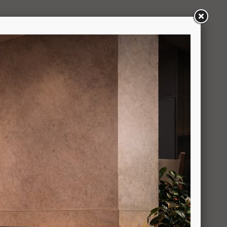
we voor u op iedere gewenste afmeting voor u
ebben we ook nog 32 verschillende steensoorten
e match maken tussen de schouw en uw interieur.
 Amarillo S. Deze is echter zoals u kunt zien als u
nd aan te schaffen in dezelfde steensoort als de
or de verschillende steensoorten.
s prijsklassen:
Caliza Capri, Cremo Marfilza, Lumaquella, Mocca
o Alicante.
 Travertino Rojo.
c, Bretigny, Combe Brune, Dourdogne, Nayont, Rosa
ael. Blanco Macael (prijs op aanvraag).