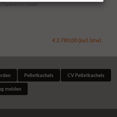
s Experience Center.
€ 2.780,00 (incl. btw)
arden
Pelletkachels
CV Pelletkachels
ng melden