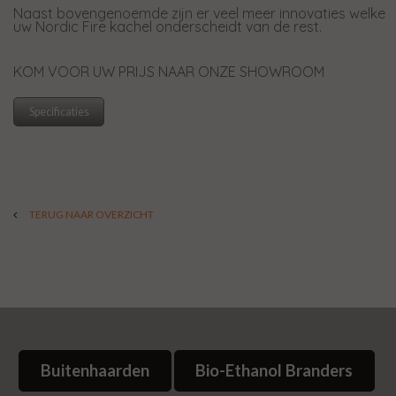
Naast bovengenoemde zijn er veel meer innovaties welke
uw Nordic Fire kachel onderscheidt van de rest.
KOM VOOR UW PRIJS NAAR ONZE SHOWROOM
Specificaties
TERUG NAAR OVERZICHT
Buitenhaarden
Bio-Ethanol Branders