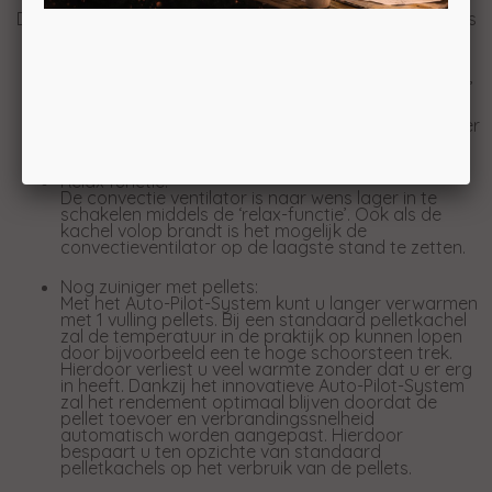
Daarnaast heeft de Boxline 8 o.a. de volgende innovaties
Niet hoorbare vijzelmotor:
De innovatieve vijzelmotor stopt en start niet meer,
maar draait continu met een lage snelheid
waardoor het vervelende start/stop geluid niet
meer aanwezig is. Hierdoor is de Boxline 8 veel stiller
dan gewone pelletkachels.
Relax functie:
De convectie ventilator is naar wens lager in te
schakelen middels de ‘relax-functie’. Ook als de
kachel volop brandt is het mogelijk de
convectieventilator op de laagste stand te zetten.
Nog zuiniger met pellets:
Met het Auto-Pilot-System kunt u langer verwarmen
met 1 vulling pellets. Bij een standaard pelletkachel
zal de temperatuur in de praktijk op kunnen lopen
door bijvoorbeeld een te hoge schoorsteen trek.
Hierdoor verliest u veel warmte zonder dat u er erg
in heeft. Dankzij het innovatieve Auto-Pilot-System
zal het rendement optimaal blijven doordat de
pellet toevoer en verbrandingssnelheid
automatisch worden aangepast. Hierdoor
bespaart u ten opzichte van standaard
pelletkachels op het verbruik van de pellets.