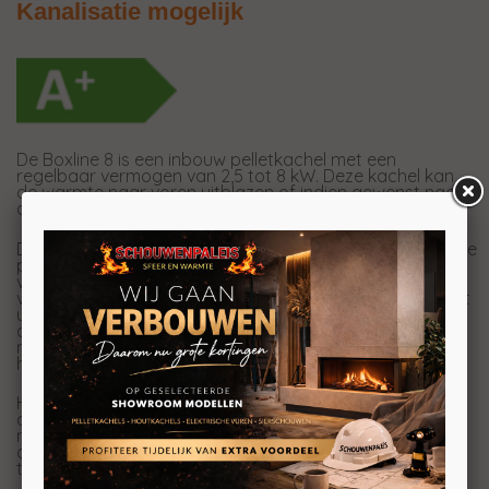
Kanalisatie mogelijk
De Boxline 8 is een inbouw pelletkachel met een
regelbaar vermogen van 2,5 tot 8 kW. Deze kachel kan
de warmte naar voren uitblazen of indien gewenst naar
andere ruimtes. (airplus)
De kachel is voorzien van het nieuwe brandersysteem. De
pelletkachel heeft daardoor niet alleen een veel mooier
vuur, maar brandt schoner en de branderbak raakt niet
verstopt, doordat deze zichzelf reinigt. Bij de start of het
uitschakelen, kantelt de branderbak zich vol-
automatisch. Dankzij dit systeem kunt u tot wel een
maand stoken zonder de branderbak of aslade te
hoeven reinigen.
Het vullen van de pellets kan middels de schuiflade aan
de bovenzijde. Deze schuiflade trekt men uit, waardoor
men de pellets bij kan vullen. Vervolgens schuift men
deze weer in waardoor de pellets in het pelletreservoir
terecht komen.