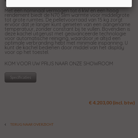
Met een nominaal vermogen tot 6 kW en een hoog
rendement biedt de N70 Slim warmte voor middelgrote
tot grote ruimtes. De pelletvoorraad van 15 kg zorgt
ervoor dat je langer kunt genieten van een aangename
temperatuur, zonder constant bij te vullen. Bovendien is
deze kachel uitgerust met geavanceerde technologie
voor automatische reiniging, waardoor je altijd een
optimale verbranding hebt met minimale inspanning. U
kunt de kachel bedienen door middel van het display
voor op het toestel.
KOM VOOR UW PRIJS NAAR ONZE SHOWROOM
Specificaties
€ 4.203,00 (incl. btw)
TERUG NAAR OVERZICHT