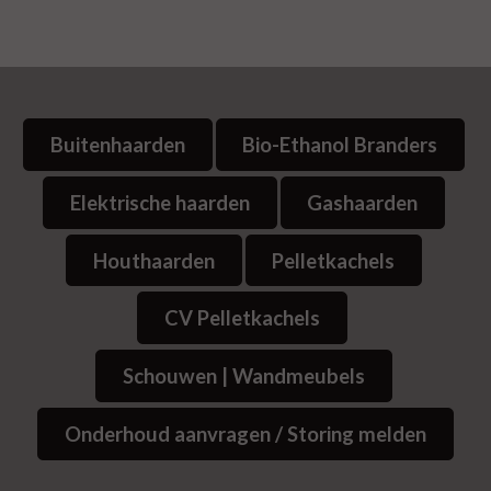
Buitenhaarden
Bio-Ethanol Branders
Elektrische haarden
Gashaarden
Houthaarden
Pelletkachels
CV Pelletkachels
Schouwen | Wandmeubels
Onderhoud aanvragen / Storing melden