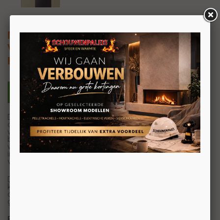
Nobis N70 Slim
Vrijstaande ondiepe pelletkachel 6kW
Kanalisatie optioneel
De Nobis N70 Slim pelletkachel combineert Italiaans
design met innovatieve technologie voor heerlijke
warmte binnenshuis. Met zijn elegante lijnen en robuuste
bouw is deze kachel niet alleen een efficiënte
warmtebron, maar ook een stijlvol element in je
interieur. Deze kachel verspreid zijn warmte door de
ventilator.
De ruimteventilator van deze kachel staat altijd aan en
kan niet handmatig worden uitgeschakeld. Daarom is er
ook geen ventilatiemenu; de werking wordt automatisch
geregeld op basis van het gekozen vermogen.
Efficiënt en gebruiksvriendelijk