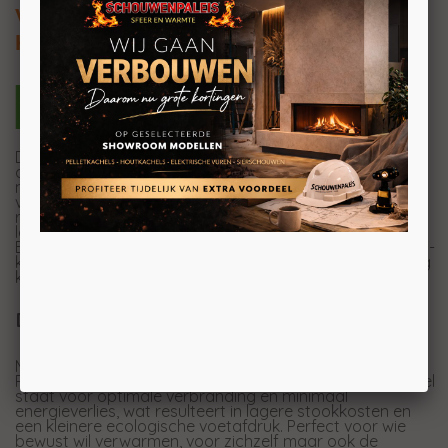
Vrijstaande pelletkachel 9,5kW
Kanalisatie optioneel
De Nobis A10 Quadra Plus is een pelletkachel die design
als technologie mee heeft. Met zijn strakke vorm en
moderne uitstraling is deze kachel een perfecte keuze
voor wie houdt van een eigentijds interieur. Met een
royale pelletcapaciteit van 19 kg biedt de Quadra Plus
lange branduren zonder vaak bij te hoeven vullen.
Bovendien is deze kachel voorzien van een optionele wifi-
kit, waarmee u de temperatuur en instellingen eenvoudig
kunt aanpassen via uw smartphone.
Duurzaam en efficiënt
Met een A++ energie-efficiëntielabel is de A10 Quadra
Plus niet alleen stijlvol, maar ook bijzonder zuinig. Dit label
staat voor optimale verbranding en minimaal
energieverlies, wat resulteert in lagere stookkosten en
een kleinere ecologische voetafdruk. Perfect voor wie
bewust wil verwarmen, voor zichzelf maar ook de