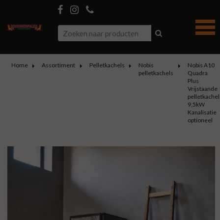
Home
Assortiment
Pelletkachels
Nobis
Nobis A10
pelletkachels
Quadra
Plus
Vrijstaande
pelletkachel
9,5kW
Kanalisatie
optioneel