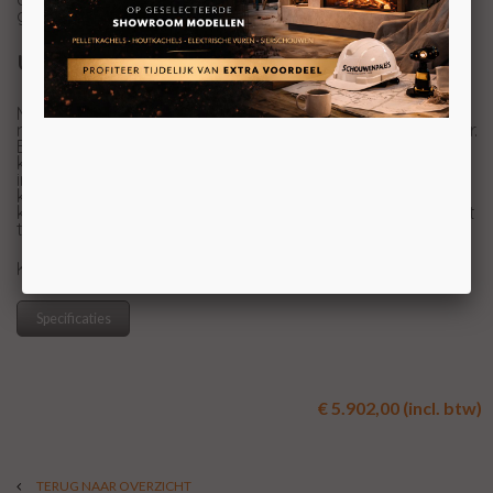
grotere woonruimtes.
Uniek ontwerp voor uw interieur
Met afmetingen van 76 x 112 x 42 cm en een strak,
modern design is de A10 Light 2020 een echte blikvanger.
Beschikbaar in diverse kleuren, waardoor u de kachel
kunt afstemmen op uw persoonlijke smaak en
interieurstijl. Het strakke, verticale ontwerp maakt deze
kachel bijzonder geschikt voor zowel moderne als
klassieke woonruimtes, waar hij moeiteloos de aandacht
trekt.
KOM VOOR UW PRIJS NAAR ONZE SHOWROOM
Specificaties
€ 5.902,00 (incl. btw)
TERUG NAAR OVERZICHT