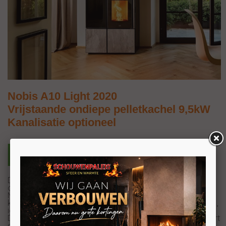
Nobis A10 Light 2020
Vrijstaande ondiepe pelletkachel 9,5kW
Kanalisatie optioneel
De Nobis A10 Light 2020 is een robuuste pelletkachel die
ontworpen is om grote ruimtes efficiënt te verwarmen.
Met een royale pelletcapaciteit van 35 kg biedt deze
kache
l
lange branduren zonder vaak bij te hoeven vullen,
ideaal voor wie comfort en gemak belangrijk vindt.
Dankzij de geavanceerde verbrandingstechnologie levert
deze kachel constante, gelijkmatige warmte, zelfs in