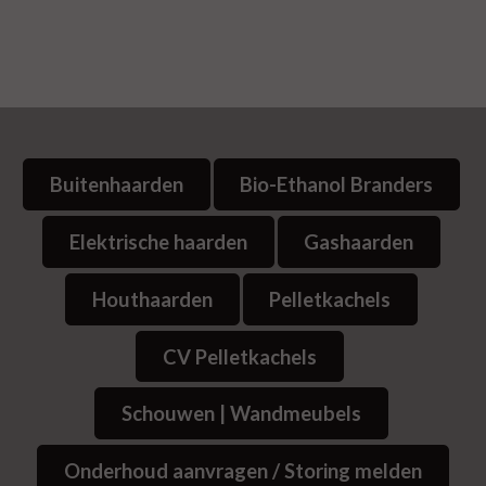
Buitenhaarden
Bio-Ethanol Branders
Elektrische haarden
Gashaarden
Houthaarden
Pelletkachels
CV Pelletkachels
Schouwen | Wandmeubels
Onderhoud aanvragen / Storing melden