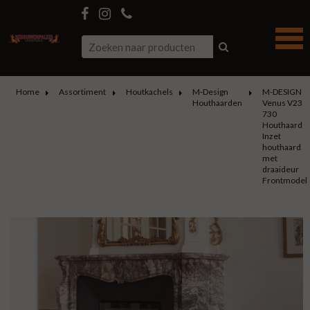
Home
Assortiment
Houtkachels
M-Design
M-DESIGN
Houthaarden
Venus V23
730
Houthaard
Inzet
houthaard
met
draaideur
Frontmodel