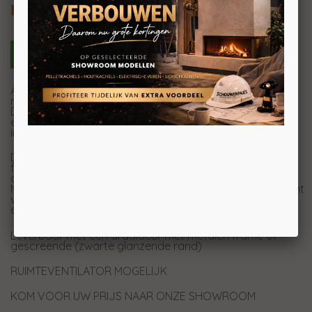
Frontmodel
Als u zoekt naar een inbouwhaard die een statement
maakt, dan is de Venus 730 precies wat u nodig heeft.
Deze houthaard biedt een perfecte mix van design en
efficiënte verwarming. Het model is eenvoudig te
installeren en past naadloos in uw haardwand.
De Venus 730 beschikt over een draaideur met metalen
frame óf gescreende (zwarte glanzende rand) glazen
deur. Daarnaast kunt u ook opteren voor een ventilator.
Met een vermogen van 3 tot 11 kilowatt en een rendement
van 83,3%, biedt deze haard de ideale balans tussen
effectieve warmte en comfort.
Leverbaar met een draaideur met metalen frame óf
gescreende (zwarte glanzende rand)
RUIMTEVENTILATOR MOGELIJK
KOM VOOR UW PRIJS NAAR ONZE SHOWROOM