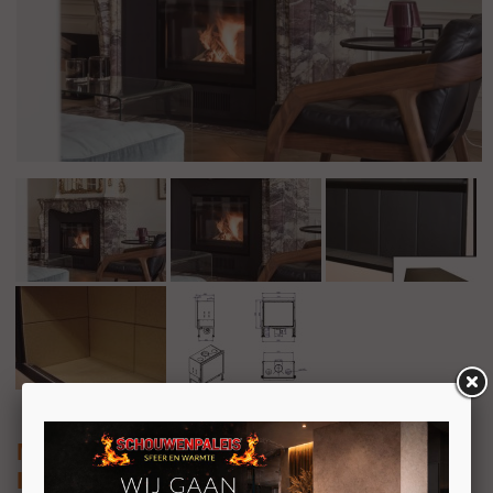
M-DESIGN Venus V23 730 Houthaard
Inzet houthaard met draaideur