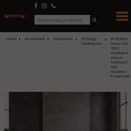
Home
Assortiment
Houtkachels
M-Design
M-DESIGN
Houthaarden
Venus V23
1000
Houthaard
Inbouw
houthaard
met
draaideur
Frontmodel