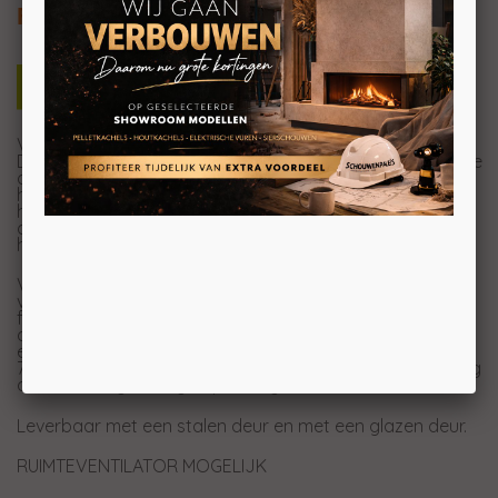
Frontmodel
Verhoog de gezelligheid in uw huis met de Venus 1000.
Deze horizontale houthaard voegt niet alleen een vleugje
design toe aan uw interieur, maar zorgt ook voor
heerlijke warmte tijdens uw gezellige avonden thuis. Als
het grootste model in zijn serie kan
deze inzethaard eenvoudig worden ingebouwd in uw
haardwand.
Voor een optimale warmteverspreiding kunt u kiezen
voor een optionele ventilator. De draaideur met metalen
frame of gescreende (zwarte glanzende rand) glazen
deur maakt het onderhoud eenvoudig en snel. Met
een vermogen van 7 tot 16 kW en een rendement van
79,20% biedt de Venus 1000 zowel efficiënte verwarming
als een energiezuinige oplossing.
Leverbaar met een stalen deur en met een glazen deur.
RUIMTEVENTILATOR MOGELIJK