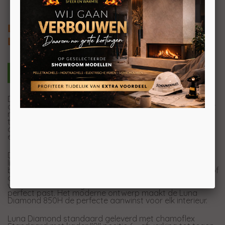
Luna Diamond 850H (plus)
Liftdeur houthaard frontmodel
Deze knusse frontale liftdeurhaard op hout is een echte
duizendpoot. De Luna Diamond 850H is energie-efficiënt
met een hoog rendement van 83% en een vermogen
tussen de 5 en 13 kilowatt. U kunt kiezen uit verschillende
afwerkingskaders, en deze haard is ook voorzien van
een vonkenscherm.
De Plus-versie verwent u met een automatische
liftdeur en vonkenscherm,
binnenverlichting en automatische bediening via Swipe of
app. De grote troef van dit exemplaar? De veelzijdigheid
van deze haard zorgt ervoor dat deze in elke wand
perfect past. Het moderne ontwerp maakt de Luna
Diamond 850H de perfecte aanwinst voor elk interieur.
Luna Diamond standaard geleverd met chamoflex