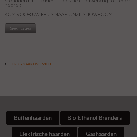
Standaard met kader "0" positie ( = afwerking tot tegen
haard )
KOM VOOR UW PRIJS NAAR ONZE SHOWROOM
Specificaties
TERUG NAAR OVERZICHT
Buitenhaarden
Bio-Ethanol Branders
Elektrische haarden
Gashaarden