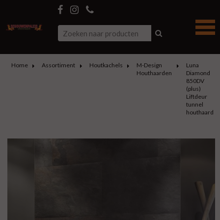
Home
Assortiment
Houtkachels
M-Design
Luna
Houthaarden
Diamond
850DV
(plus)
Liftdeur
tunnel
houthaard