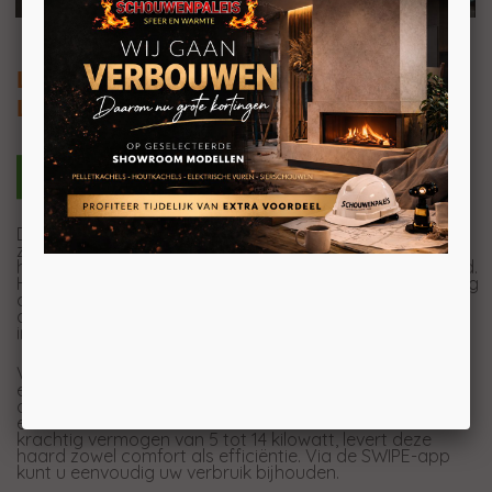
Luna Diamond 850DV (plus)
Liftdeur tunnel houthaard
De Luna Diamond Hout 850DV biedt warmte en stijl met
zijn doorkijkfunctie. Dit betekent dat u vanuit meerdere
hoeken kunt genieten van het indrukwekkende vuurbeeld.
Het verticale ontwerp zorgt voor een moderne uitstraling
die uw ruimte gezellig maakt. U kunt kiezen uit diverse
afwerkingskaders die probleemloos aansluiten bij uw
interieur.
Voor extra gemak kunt u de Plus-versie kiezen, die
een automatische liftdeur en vonkenscherm biedt, en
ook binnenverlichting heeft. Deze haard past perfect in
elke woonruimte. Met een rendement van 76% en een
krachtig vermogen van 5 tot 14 kilowatt, levert deze
haard zowel comfort als efficiëntie. Via de SWIPE-app
kunt u eenvoudig uw verbruik bijhouden.