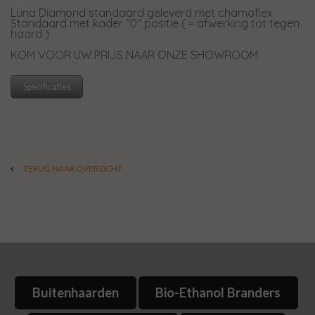
Luna Diamond standaard geleverd met chamoflex
Standaard met kader "0" positie ( = afwerking tot tegen
haard )
KOM VOOR UW PRIJS NAAR ONZE SHOWROOM
Specificaties
TERUG NAAR OVERZICHT
Buitenhaarden
Bio-Ethanol Branders