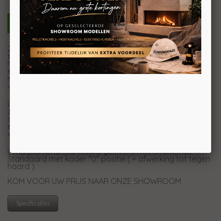
Zoekt u een haard die warmte en sfeer aan uw huis
toevoegt? De Luna Diamond Hout 550V is ideaal. Deze
haard heeft een modern, rechtopstaand ontwerp dat
een prachtig zicht op het vuur biedt. De Luna Diamond
Hout 550V is compact en makkelijk in gebruik, perfect
voor kleinere ruimtes.
U heeft de keuze uit vier verschillende afwerkingskaders,
zodat u altijd een perfecte match kunt vinden die bij uw
stijl past. Optioneel kunt u een ventilator toevoegen. Met
een vermogen van 5 tot 12 kilowatt en een rendement
van 80%, is deze haard zowel efficiënt als stijlvol.
Luna Diamond standaard geleverd met chamoflex
Standaard met kader "0" positie ( = afwerking tot tegen
haard )
KOM VOOR UW PRIJS NAAR ONZE SHOWROOM
Specificaties