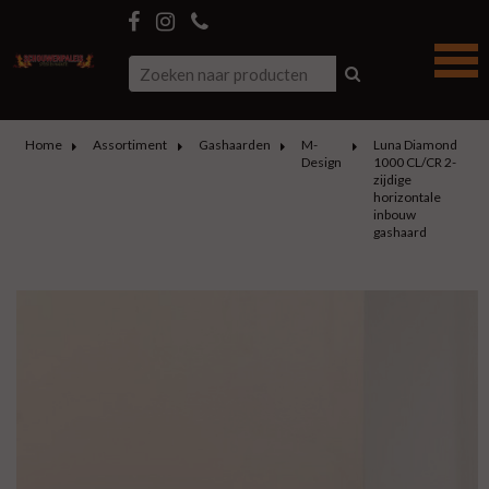
Home
Assortiment
Gashaarden
M-
Luna Diamond
Design
1000 CL/CR 2-
zijdige
horizontale
inbouw
gashaard