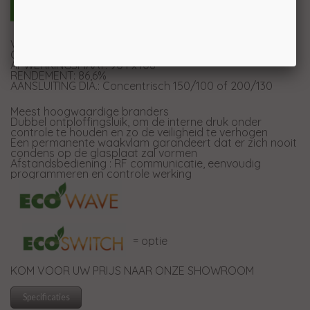
VERMOGEN : 7,5 kW
GEWICHT: 120 Kg
AFWERKINGSMAAT: 904 x406
RENDEMENT: 86,6%
AANSLUITING DIA.: Concentrisch 150/100 of 200/130
Meest hoogwaardige branders
Dubbel ontploffingsluik, om de interne druk onder
controle te houden en zo de veiligheid te verhogen
Een permanente waakvlam garandeert dat er zich nooit
condens op de glasplaat zal vormen
Afstandsbediening : RF communicatie, eenvoudig
programmeren en controle werking
= optie
​KOM VOOR UW PRIJS NAAR ONZE SHOWROOM
Specificaties