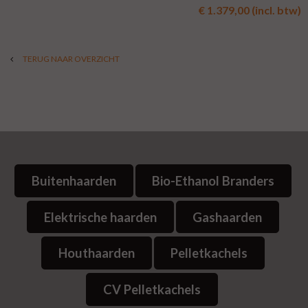
€ 1.379,00 (incl. btw)
TERUG NAAR OVERZICHT
Buitenhaarden
Bio-Ethanol Branders
Elektrische haarden
Gashaarden
Houthaarden
Pelletkachels
CV Pelletkachels