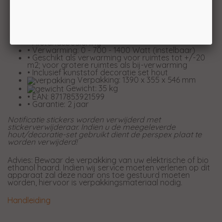
• Verbruik 20 Watt
• Onderhoudsvrij
• Functioneert op basis van LED verlichting
• Regelbaar vlambeeld
• Timer functie (met dag en weekfunctie)
• Afstandsbediening
• Verwarming: 0 - 700 - 1400 Watt (instelbaar)
• Geschikt als verwarming voor ruimtes tot +/-20
m2; voor grotere ruimtes als bij-verwarming
• Inclusief kunststof decoratie set hout
Verpakking: 1390 x 355 x 546 mm
Gewicht: 35 kg
• EAN: 8717853921599
• Garantie: 2 jaar
Notificatie stickers worden verwijderd met
stickerverwijderaar. Indien u de meegeleverde
hout/decoratie-set gebruikt dient de perspex plaat te
worden verwijderd!
Advies: Bewaar de verpakking van uw elektrische of bio
ethanol haard. Indien wij service moeten verlenen op dit
apparaat zal deze naar ons toe gestuurd moeten
worden, hiervoor is verpakkingsmateriaal nodig.
Handleiding