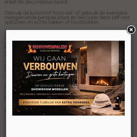
enkel als decoratieve haard.
Gebruik de kunststof 'hout-set' of gebruik de eveneens
meegeleverde perspex plaat en decoreer deze zelf met
splitsteen en echte takken of houtblokken.
Een elektrische haard geeft de illusie van een echte open
haard zonder de nadelen. De Levico 120 is door het
gebruik van onze allerlaatste LED techniek bijzonder
energiezuinig en beschikt additioneel over een
verwarmingsfunctie van 700 en 1400 Watt. De Levico 90
3D LED haard is volledig onderhoudsvrij en kan bediend
worden met een afstandsbediening of middels het
paneel op de haard. Dit type elektrische haard geeft een
redelijk goed 3-dimensioneel beeld en is uitermate
geschikt om dagelijks te gebruiken.
Deze inzet haard heeft regelbare vlammen en meer en
minder opgloeiende kooltjes onder het decoratieve hout.
Links en rechts zit een glasplaat wat de illusie geeft dat
het om een gashaard gaat. De voorkant is open.
Deze haard is ontworpen als elektrische inbouwhaard. U
realiseert hiermee eenvoudig uw eigen droomhaard.
Levico 120 elektrische inbouwhaard:
• Afmetingen: 410 x 1270 x 248 mm (HxBxD)
• Inbouwmaat: 410 x 1210 x 115 mm (HxBxD)