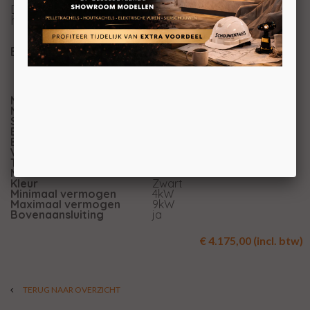
Door zijn eigentijdse uitstraling past deze
houtkachel thuis in vele interieus.
Bel of bezoek onze showroom voor meer info
Merk
Jydepejsen
Model
Zeta (vrijstaand)
Serie
Zeta
Brandstof
Hout
Energie-efficiëntieklasse
A
Vuurzicht
Front
Type kachel
Vrijstaand
Materiaal
Plaatstaal
Kleur
Zwart
Minimaal vermogen
4kW
Maximaal vermogen
9kW
Bovenaansluiting
ja
€ 4.175,00 (incl. btw)
TERUG NAAR OVERZICHT