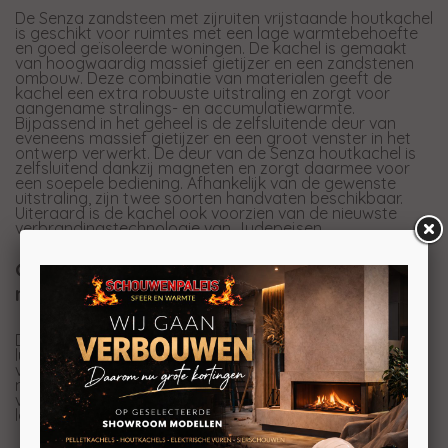
De Senza zandsteen met zijruiten vrijstaande houtkachel
is geschikt voor ruimtes met een lage warmtebehoefte
en goed geïsoleerde woningen. De kachel is gemaakt
van hoogwaardig massief gietijzer en een zandstenen
ombouw. Deze combinatie van materialen geeft de
kachel een extra robuuste uitstraling en zorgt voor
aangename stralings- en accumulatiewarmte.
Bijpassend in het geheel is de zelfsluitende deur van
eveneens massief gietijzer en een groot venster in het
ontwerp verwerkt. De deur van de Senza houtkachel is
zelfsluitend dankzij magneten en zorgt daarmee voor
een soepele bediening. Afhankelijk van de gewenste
uitstraling, zijn twee soorten handvaten beschikbaar.
Uiteraard is de kachel ook voorzien van de nieuwste
verbrandingstechnologie van Jydepejsen.
Goede verbranding en vuurbeheersing
met DuplicAir ®
DuplicAir® is een speciaal ontwikkeld en uniek
luchtregelsysteem dat zorgt voor een goede
verbranding. Via een draaischijf is de luchttoevoer
nauwkeurig en eenvoudig te regelen. Een goede
verbranding is belangrijk voor een goed rendement en
lage uitstoot.