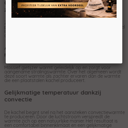
Geniet van langdurige warmte met
zandsteen
Zandsteen heeft de eigenschap om warmte een lange
periode op te slaan. Nog lang nadat het vuur in de kachel
is gedoofd, blijven de stenen aangename
accumulatiewarmte afgeven.
Aangename stralingswarmte dankzij
massief gietijzer
Massief gietijzer warmt geleidelijk op en zorgt voor
aangename stralingswarmte. Over het algemeen wordt
deze soort warmte als zachter ervaren dan de warmte
die een plaatstalen kachel produceert.
Gelijkmatige temperatuur dankzij
convectie
De kachel begint snel na het aansteken convectiewarmte
te produceren. Door de luchtstroom verspreidt de
warmte zich op een natuurlijke manier. Het resultaat is
een comfortabel binnenklimaat en een gelijkmatige