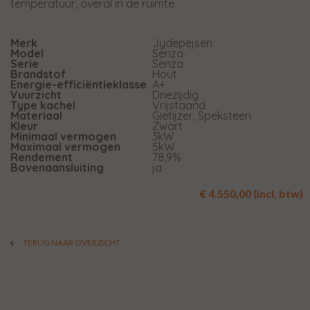
temperatuur, overal in de ruimte.
Merk
Jydepejsen
Model
Senza
Serie
Senza
Brandstof
Hout
Energie-efficiëntieklasse
A+
Vuurzicht
Driezijdig
Type kachel
Vrijstaand
Materiaal
Gietijzer, Speksteen
Kleur
Zwart
Minimaal vermogen
3kW
Maximaal vermogen
5kW
Rendement
78,9%
Bovenaansluiting
ja
€ 4.550,00 (incl. btw)
TERUG NAAR OVERZICHT