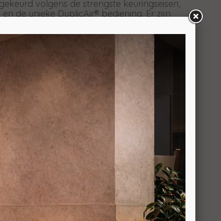
ekeurd volgens de strengste keuringseisen,
en de unieke DuplicAir® bediening. Er zijn
ar voor de Jydepejsen Senza serie. Op de
 lang (luchtgekoelde) verticale RVS buis of een
ocaties kan worden gemonteerd.
controlesysteem dat een optimale verbranding
s zeer eenvoudig (via een draaischijf) te
rmingsoplossing gedurende de gehele
ieperiode van Jydepejsen biedt onze klanten