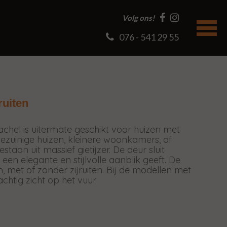
Volg ons!
076 - 541 29 55
ruiten
hel is uitermate geschikt voor huizen met
ezuinige huizen, kleinere woonkamers, of
aan uit massief gietijzer. De deur sluit
een elegante en stijlvolle aanblik geeft. De
n, met of zonder zijruiten. Bij de modellen met
achtig zicht op het vuur.