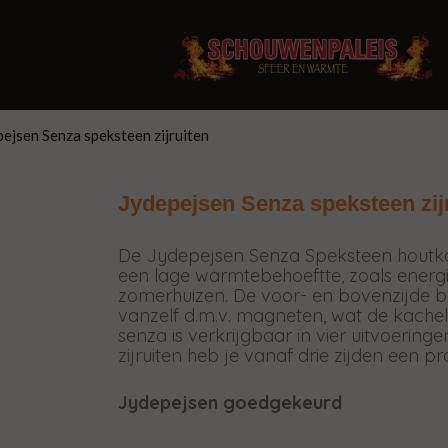
ejsen Senza speksteen zijruiten
Jydepejsen Senza speksteen zij
De Jydepejsen Senza Speksteen houtkac
een lage warmtebehoeftte, zoals energi
zomerhuizen. De voor- en bovenzijde best
vanzelf d.m.v. magneten, wat de kachel 
senza is verkrijgbaar in vier uitvoeringe
zijruiten heb je vanaf drie zijden een pr
Jydepejsen goedgekeurd