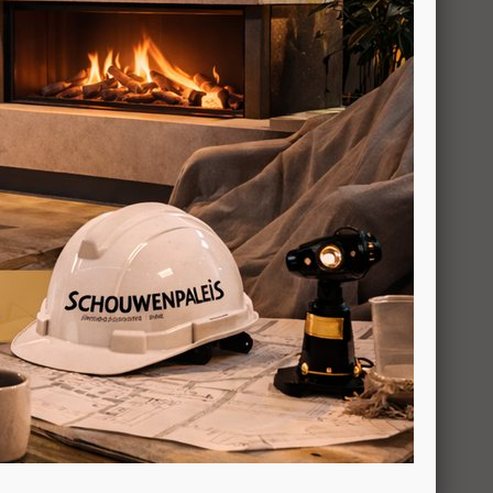
n die in de verbrandingskamers van Jydepejsen
tegen directe blootstelling aan vlammen tot
en de verbrandingskamer, waardoor een hogere
ssing van het hout en, als gevolg daarvan,
wordt bereikt.
ndaard een blind plaatje geleverd. Hiermee
e dat de afsluiting op de juiste hoogte zit
jde wordt aangesloten, is een afdekplaatje
ten van de rookgasaansluiting achter
 showroom in Breda , bellen mag