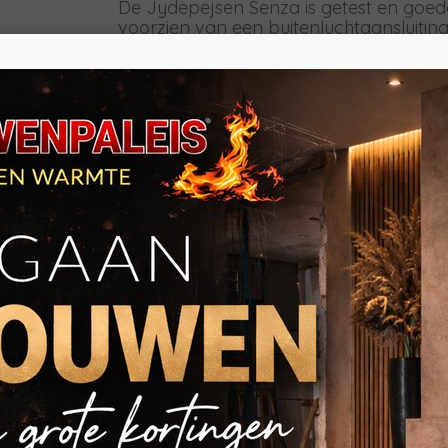
De Jydepejsen Senza is getest en goedg
voorzien van een buitenluchtaansluiting 
twee verschillende handgrepen leverba
verschillende foto's kunt u ze zien: een
handgreep die op drie verschillende l
Design: Mads Miltersen
DuplicAir
DuplicAir® is een speciaal ontwikkeld 
garandeert. Dit gepatenteerde systeem i
bedienen en biedt een optimale verwa
levensduur van de kachel.
Garantie
5 jaar garantie: de extra lange garant
meer zekerheid bij hun aankoop.