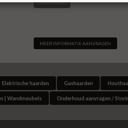
Specificaties
MEER INFORMATIE AANVRAGEN
Elektrische haarden
Gashaarden
Houtha
n | Wandmeubels
Onderhoud aanvragen / Stori