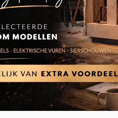
Binnenbekleding Jydepejsen
Binnenbekleding: de vermiculite plate
kachels worden gebruikt, zijn bestand 
1100 graden celsius. De platen isoler
verbrandingstemperatuur, betere ontga
een betere prestatie van de houtkachel 
Bij de stenen senza modellen wordt sta
sluit je de boven aansluiting af en zorg j
Let op:
Indien de kachel aan de bovenzi
(meerprijs, zie extra's) voor het afslui
noodzakelijk.
Voor meer info kom naar onze
ook!