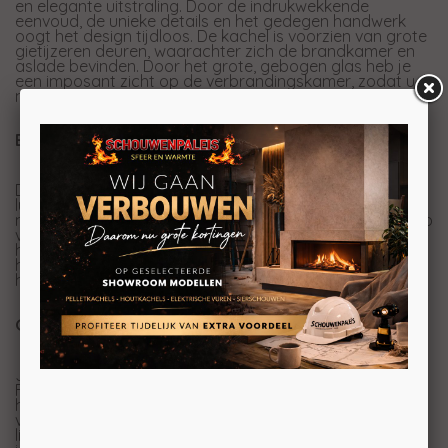
en elegante uitstraling. Door de indrukwekkende
eenvoud, de unieke details en het gedegen handwerk
oogt het design tijdloos. De kachel is voorzien van grote
gietijzeren deuren, waarachter zich de brandkamer en
aslade bevinden. Door het grote, gebogen glas heb je
een imposant zicht op de verbrandingskamer, zodat u
maximaal van het vuur kunt genieten.
Eenvoudig te bedienen
De houtkachel is uitgerust met het unieke DuplicAir®
luchtsysteem van Jydepejsen, dat een optimale en
milieuvriendelijke verbranding garandeert. De handgreep
van de kachel is van sterk, massief, roestvrij staal en
heeft een fantastische look. Door het elegante,
harmonieuze design en zijn eenvoud past deze
houtkachel in veel verschillende interieurs.
Genieten van intense warmte
Jydepejsen heeft de Mido met het bekende
Finse speksteen van Tulikivi bekleed. Deze producent
heeft meer dan 35 jaar ervaring in het winnen en
verwerken van hoogwaardig speksteen. De vindplaats
ligt in Oost-Finland en is een van de grootste die bekend