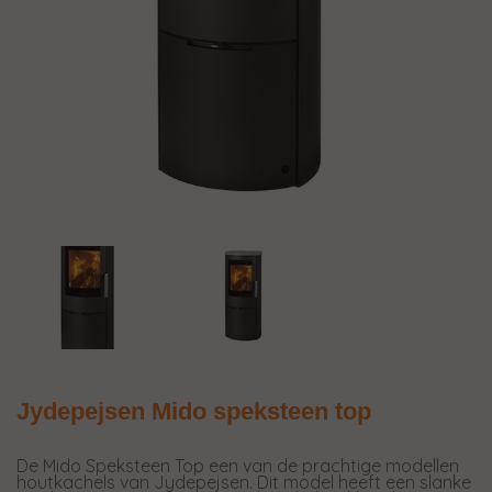
Jydepejsen Mido speksteen top
De Mido Speksteen Top een van de prachtige modellen
houtkachels van Jydepejsen. Dit model heeft een slanke