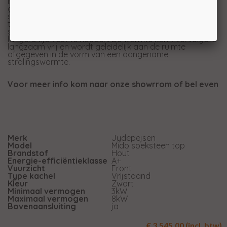
is. Door het hoge talkgehalte is Tulikivi speksteen
gemakkelijk te verwerken, zodat er mooie
steenelementen van gemaakt kunnen worden. De
thermische eigenschappen zijn “fenomenaal”. Tulikivi
speksteen is in staat warmte op te slaan en voor een
langere tijd vast te houden. De warmte komt vervolgens
langzaam vrij en wordt geleidelijk aan de ruimte
afgegeven in de vorm van een aangename
stralingswarmte.
Voor meer info kom naar onze showrrom of bel even
Merk
Jydepejsen
Model
Mido speksteen top
Brandstof
Hout
Energie-efficiëntieklasse
A+
Vuurzicht
Front
Type kachel
Vrijstaand
Kleur
Zwart
Minimaal vermogen
3kW
Maximaal vermogen
8kW
Bovenaansluiting
ja
€ 3.545,00 (incl. btw)