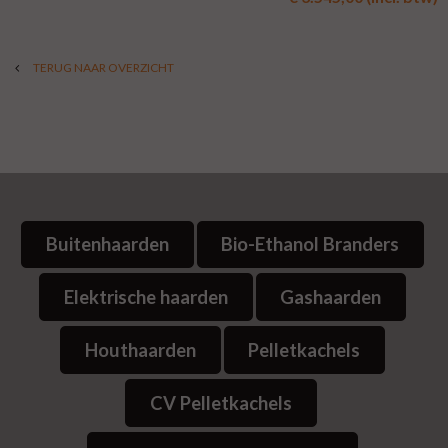
TERUG NAAR OVERZICHT
Buitenhaarden
Bio-Ethanol Branders
Elektrische haarden
Gashaarden
Houthaarden
Pelletkachels
CV Pelletkachels