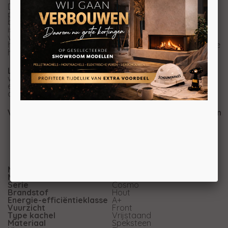
De verbrandingskamer is bekleed met vermiculite
panelen, deze zijn bestand tegen een directe
blootstelling aan vlammen tot 1100°C. De panelen
isoleren de verbrandingskamer, waardoor een hogere
verbrandingstemperatuur, betere ontgassing van het
hout en, als gevolg daarvan, een betere prestatie van de
houtkachel wordt bereikt.
Let op:
Indien de kachel aan de bovenzijde
wordt aangesloten, is een afdekplaatje (meerprijs, zie
extra's) voor het afsluiten van de rookgasaansluiting
achter noodzakelijk.
Voor meer info kom naar onze showroom of bel even
Merk
Jydepejsen
Model
Cosmo 1147 speksteen
Serie
Cosmo
Brandstof
Hout
Energie-efficiëntieklasse
A+
Vuurzicht
Front
Type kachel
Vrijstaand
Materiaal
Speksteen