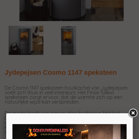
Jydepejsen Cosmo 1147 speksteen
De Cosmo 1147 speksteen houtkachel van Jydepejsen
voelt zich thuis in veel interieurs. Het Finse Tulikivi
speksteen zorgt ervoor, dat de warmte zich op een
natuurlijke wijze kan verspreiden.
Dit model heeft een eenvoudige bediening. Met het
DuplicAir® luchtsysteem, wordt er voorverwarmde
verbrandingslucht in de kachel gebracht. Deze
eenvoudige bediening zorgt voor de primaire en
secundaire verbrandingslucht.