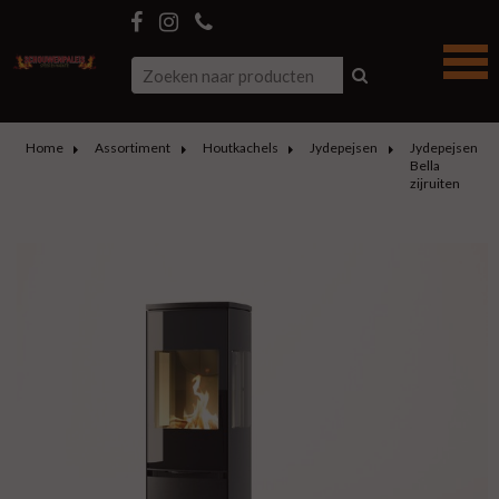
Home
Assortiment
Houtkachels
Jydepejsen
Jydepejsen
Bella
zijruiten