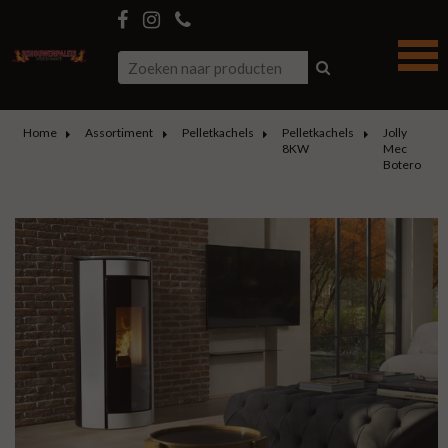
Home
Assortiment
Pelletkachels
Pelletkachels
Jolly
8KW
Mec
Botero