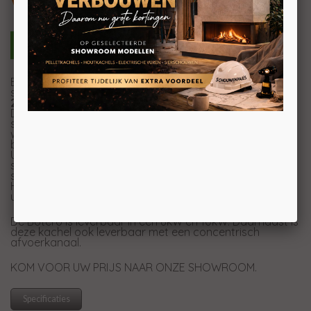
Vrijstaande pelletkachel 8kW en 10kW
Elegant en verfijnd, zonder het traditionele raster van
schijnbare ventilatie, biedt de pelletkachel air
Botero
2
alle geavanceerde technologie van
Jolly Mec
.
De kachel is voorzien van "elke optie": deze omvat
standaard de extraheerbare luchtbevochtiger en het
wifisysteem dat de kachel en de bediening op afstand
beheert.
U kunt uw favoriete afwerking kiezen op basis van uw
stemming en stijl: wit, zwart, bordeaux of geschuurd
speksteen gehard glas.
Het merk
Jolly Mec
, pelletkachels en inzethaarden, kunt
u bewonderen in onze 1200m2 showroom.
De Botero is leverbaar in een 8kW en 10kW. Daarnaast is
deze kachel ook leverbaar met een concentrisch
afvoerkanaal.
KOM VOOR UW PRIJS NAAR ONZE SHOWROOM.
Specificaties