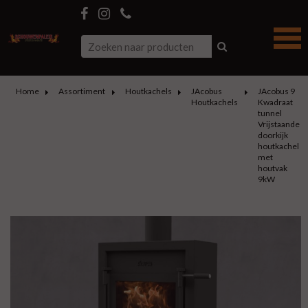
Home
Assortiment
Houtkachels
JAcobus
JAcobus 9
Houtkachels
Kwadraat
tunnel
Vrijstaande
doorkijk
houtkachel
met
houtvak
9kW