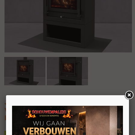
JAcobus 9 Kwadraat tunnel
Vrijstaande doorkijk houtkachel met
houtvak 9kW