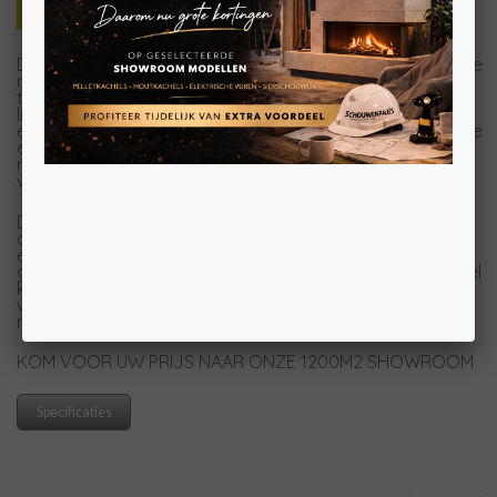
De JAcobus 9 Kwadraat vrijstaand tunnel is, net zoals de
rest van de JAcobus kachels, een strak model dat goed
tot zijn recht komt in een moderne woning. Met strakke
lijnen, geavanceerde technologie en ongeëvenaarde
efficiëntie, zal deze haard uw verwachtingen van warmte
en sfeer in huis overtreffen. Houdt u meer van een
robuuste uitstraling? Dan kunt u ook voor de betonnen
variant kiezen.
De hoogte van de kachel wordt bepaald door het
onderstel. Deze heeft standaard een hoogte van 90 cm
en is als maatwerk in iedere afmeting verkrijgbaar. Dat
geldt voor zowel de hoogte als de breedte, het onderstel
kan dus ook breder dan de kachel worden geleverd
waardoor er een soort plateau wordt gecreëerd. De
mogelijkheden zijn eindeloos bij de Kwadraat serie!
KOM VOOR UW PRIJS NAAR ONZE 1200M2 SHOWROOM
Specificaties