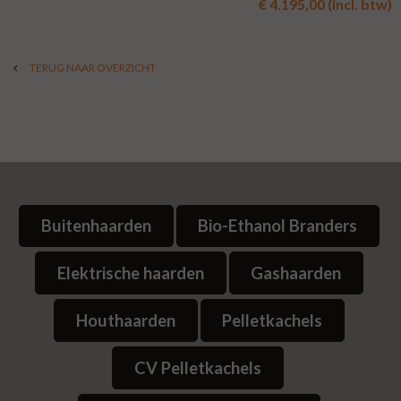
€ 4.195,00 (incl. btw)
TERUG NAAR OVERZICHT
Buitenhaarden
Bio-Ethanol Branders
Elektrische haarden
Gashaarden
Houthaarden
Pelletkachels
CV Pelletkachels