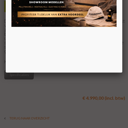
De JAcobus 6 Kwadraat beton tunnel is, net zoals de rest
van de JAcobus kachels, een strak model dat goed tot
zijn recht komt in een moderne woning. Door de
betonnen ommanteling heeft de kachel een robuuste
uitstraling en geeft de kachel aangename
stralingswarmte af. Deze warmte is te vergelijken met de
straling van de zon, wat je van binnen een heerlijk warm
gevoel geeft.
KOM VOOR UW PRIJS NAAR ONZE 1200M2 SHOWROOM
Specificaties
€ 4.990,00 (incl. btw)
TERUG NAAR OVERZICHT