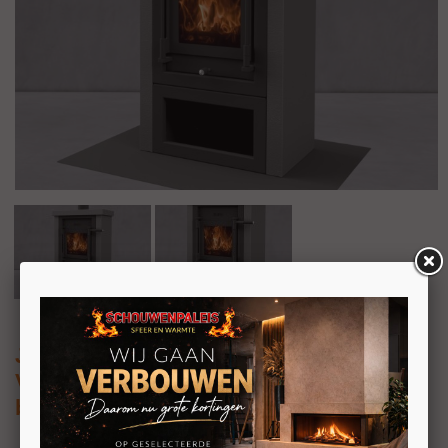
JAcobus 6 Kwadraat tunnel
Vrijstaande doorkijk houtkachel met
betonnen ommanteling 6kW