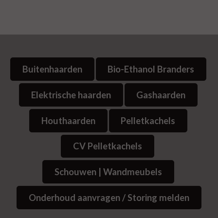
Buitenhaarden
Bio-Ethanol Branders
Elektrische haarden
Gashaarden
Houthaarden
Pelletkachels
CV Pelletkachels
Schouwen | Wandmeubels
Onderhoud aanvragen / Storing melden