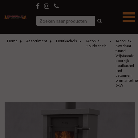
Home
Assortiment
Houtkachels
JAcobus
JAcobus 6
Houtkachels
Kwadraat
tunnel
Vrijstaande
doorkijk
houtkachel
met
betonnen
ommanteling
6kW