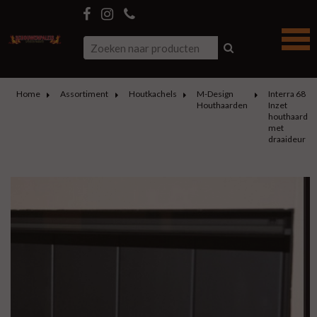
Home
Assortiment
Houtkachels
M-Design
Interra 68
Houthaarden
Inzet
houthaard
met
draaideur