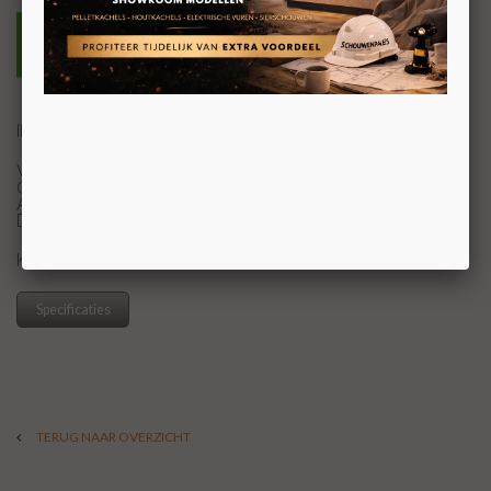
INZET HOUTHAARD MET DRAAIDEUR
VERMOGEN 7-10 KW
GEWICHT 87 KG
AFWERKINGSMAAT 675 x 540 x 420 mm
DIAMETER ROOKKANAAL ø 180 mm
KOM VOOR UW PRIJS NAAR ONZE SHOWROOM
Specificaties
TERUG NAAR OVERZICHT