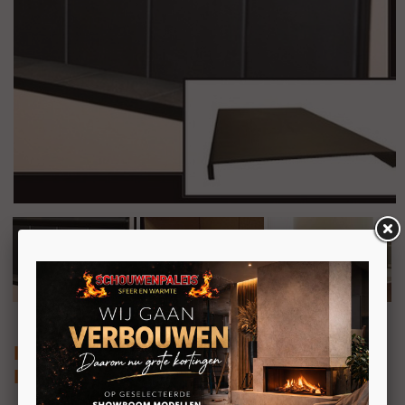
Interra 68
Inzet houthaard met draaideur