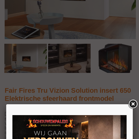
Fair Fires Tru Vizion Solution insert 650
Elektrische sfeerhaard frontmodel
De
Fair Fires Tru Vizion Solution Insert 650 is een
elektrische inzethaard. Met zijn indrukwekkende
vuurbeeld van 65 bij 38,7 centimeter onderscheidt de
Insert 650 zich als een bijzondere keuze onder de
inzethaarden. Naast het creëren van een gezellige sfeer,
levert deze haard ook warmte tot 2 kW. Wat deze haard