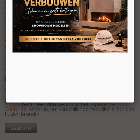
echt uniek maakt, is dat er geen zichtbare roosters of
elementen zijn voor het verwarmingselement. Met de
bijgeleverde afstandsbediening kunt u de haard
gemakkelijk besturen. Zo kunt u de helderheid van het
vuurbed en de vlamsnelheid aanpassen. Daarnaast kunt
u kiezen uit een rijk palet van meerdere kleuren om de
sfeer in je ruimte aan te passen aan je stemming en stijl.
De haard is voorzien van een donkere glazen
binnenwand en Deluxe Premium Logs. Bovendien is deze
haard uitstekend geschikt voor gebruik in een nieuw te
bouwen ombouw.
Zowel in frontzicht, tweezijdig of driezijdig verkrijgbaar.
Experience Center
Benieuwd naar de elektrische haarden van Fair Fires?
Helaas hebben wij de elektrisch haarden van Fairfires
(nog) niet in onze showroom in Breda.
Maar u bent meer dan welkom in het
Experience
Center
te Lunteren, om verschillende modellen in het echt
te zien branden.
Specificaties