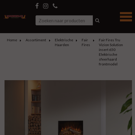
Home
Assortiment
Elektrische
Fair
Fair Fires Tru
Haarden
Fires
Vizion Solution
insert 650
Elektrische
sfeerhaard
frontmodel