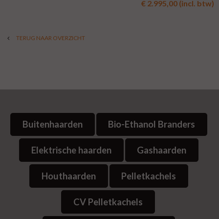
€ 2.995,00 (incl. btw)
TERUG NAAR OVERZICHT
Buitenhaarden
Bio-Ethanol Branders
Elektrische haarden
Gashaarden
Houthaarden
Pelletkachels
CV Pelletkachels