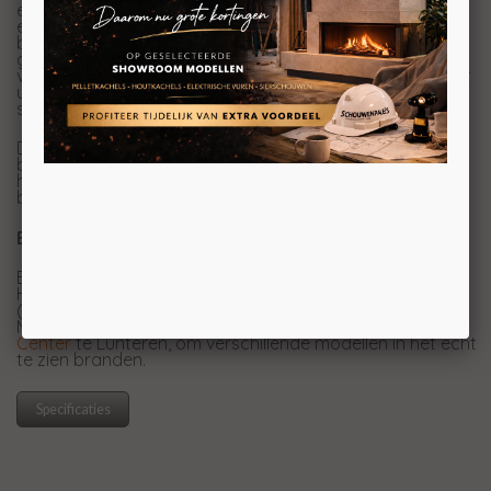
echt uniek maakt, is dat er geen zichtbare roosters of
elementen zijn voor het verwarmingselement. Met de
bijgeleverde afstandsbediening kunt u de haard
gemakkelijk besturen. Zo kunt u de helderheid van het
vuurbed en de vlamsnelheid aanpassen. Daarnaast kunt
u kiezen uit een rijk palet van meerdere kleuren om de
sfeer in je ruimte aan te passen aan je stemming en stijl.
De haard is voorzien van een donkere glazen
binnenwand en Deluxe Premium Logs. Bovendien is deze
haard uitstekend geschikt voor gebruik in een nieuw te
bouwen ombouw.
Experience Center
Benieuwd naar de elektrische haarden van Fair Fires?
Helaas hebben wij de elektrisch haarden van Fairfires
(nog) niet in onze showroom in Breda.
Maar u bent meer dan welkom in het
Experience
Center
te Lunteren, om verschillende modellen in het echt
te zien branden.
Specificaties