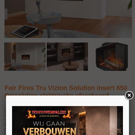
Fair Fires Tru Vizion Solution insert 650
Driezijdige elektrische sfeerhaard
De
Fair Fires Tru Vizion Solution Insert 650 is een
elektrische inzethaard. Met zijn indrukwekkende
vuurbeeld van 65 bij 38,7 centimeter onderscheidt de
Insert 650 zich als een bijzondere keuze onder de
inzethaarden. Naast het creëren van een gezellige sfeer,
levert deze haard ook warmte tot 2 kW. Wat deze haard