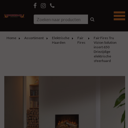
Home
Assortiment
Elektrische
Fair
Fair Fires Tru
Haarden
Fires
Vizion Solution
insert 650
Driezijdige
elektrische
sfeerhaard