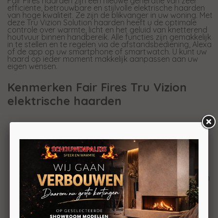
Fair Fires haarden zijn een nieuwe generatie van zeer
efficiënte, betrouwbare en stijlvolle elektrische haarden
van hoge kwaliteit. Ze zijn de blikvanger in uw woning. Met
deze Tru Vizion Solution haarden heeft u de optimale
controle over warmte, licht en het geluid van knetterend
houtvuur binnen handbereik. Alle functies zijn gemakkelijk
in te stellen en te regelen via de afstandsbediening, Alexa
of de app op uw smartphone of smartwatch. U kunt uw
haard op ieder moment makkelijk aanpassen aan uw
eigen wensen.
Kenmerken Fair Fires Tru Vizion
elektrische haarden
Veelzijdig Ontwerp: Pas je haard aan aan je
voorkeuren met drie verschillende installatieopties:
frontaal, tweezijdig of driezijdig. Ongeacht je
ruimte, integreert onze haard naadloos in je
interieur en voegt een vleugje elegantie en warmte
toe.
Met Prijs Bekroonde LED-Technologie: Deze haard
maakt gebruik van bekroonde LED-technologie om
een verbluffend realistisch vuureffect te creëren.
Geniet van de illusie van een echt brandend vuur
zonder gedoe en rook.
Uniek Verwarmingselement: De haard is uitgerust
met een uniek verwarmingselement, zodat je