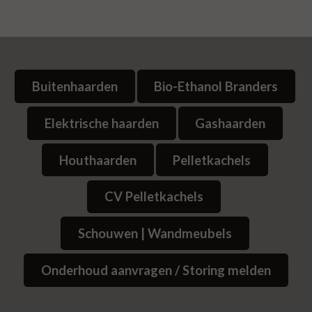
Buitenhaarden
Bio-Ethanol Branders
Elektrische haarden
Gashaarden
Houthaarden
Pelletkachels
CV Pelletkachels
Schouwen | Wandmeubels
Onderhoud aanvragen / Storing melden