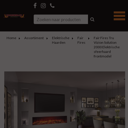
Home
Assortiment
Elektrische
Fair
Fair Fires Tru
Haarden
Fires
Vizion Solution
2000 Elektrische
sfeerhaard
frontmodel