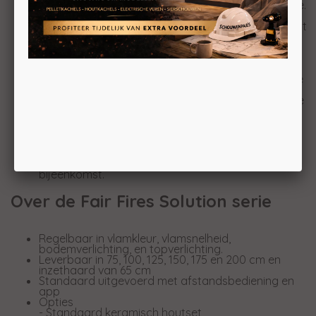
comfortabel en gezellig kunt genieten van je ruimte.
3D-Functie: Ervaar de diepte en levendigheid van
ons 3D-vuureffect, waardoor je het gevoel hebt dat
je voor een echte open haard staat.
Minimale Inbouwdiepte en Glasuitsparing: Onze
haard heeft een slanke en ruime besparende
constructie, met minimale inbouwdiepte en
glasuitsparing, waardoor deze in vrijwel elke ruimte
kan worden geïntegreerd.
Multicolor Palet: Kies uit een rijk palet van meerdere
kleuren om de sfeer in je ruimte aan te passen aan
je stemming en stijl.
Regelbare Vlamsnelheid - 3 Standen: Pas de
vlamsnelheid aan met drie verschillende standen,
zodat je de perfecte ambiance kunt creëren, of je
nu een ontspannen avond hebt of een feestelijke
bijeenkomst.
Over de Fair Fires Solution serie
Regelbaar in vlamkleur, vlamsnelheid,
bodemverlichting, en topverlichting.
Leverbaar in 75, 100, 125, 150, 175 en 200 cm en
inzethaard van 65 cm
Standaard uitgevoerd met afstandsbediening en
app
Opties
- Standaard keramisch houtset