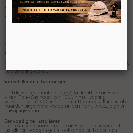
Standaard worden de Pano S haarden geleverd met
keramische houtblokken. Als opties zijn leverbaar de
British Woodland Luxe voor een authentieker gevoel of
de British Woodland Oak voor de ultieme vuurervaring.
De perfecte maat voor een cinewall
Altijd al gedroomd van die grote cinewall in je
woonkamer? Voor degenen met een grote televisie die
streven naar naadloze integratie, is de Pano S de
perfecte match in design. Het elegante ontwerp vult de
strakke lijnen van uw scherm aan en creëert een prachtig
middelpunt in uw kamer, waardoor elke filmavond een
luxe ervaring wordt.
Verschillende uitvoeringen
Toch liever een maatje groter? Dat kan! De Fair Fires Tru
Vizion Pano S is naast een 1000 mm uitvoering
verkrijgbaar in 1300 en 2000 mm. Daarnaast kunnen alle
haarden uitgevoerd worden in een front, tweezijdige en
driezijdige variant.
Eenvoudig te installeren
De elektrische haarden van Fair Fires zijn eenvoudig te
installeren, vereisen geen rookkanaal en bieden een