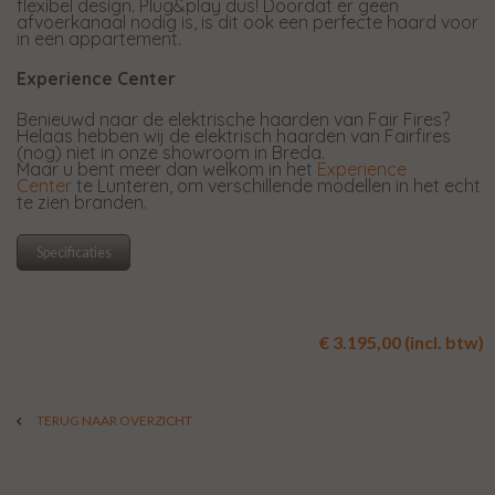
flexibel design. Plug&play dus! Doordat er geen
afvoerkanaal nodig is, is dit ook een perfecte haard voor
in een appartement.
Experience Center
Benieuwd naar de elektrische haarden van Fair Fires?
Helaas hebben wij de elektrisch haarden van Fairfires
(nog) niet in onze showroom in Breda.
Maar u bent meer dan welkom in het
Experience
Center
te Lunteren, om verschillende modellen in het echt
te zien branden.
Specificaties
€ 3.195,00 (incl. btw)
TERUG NAAR OVERZICHT