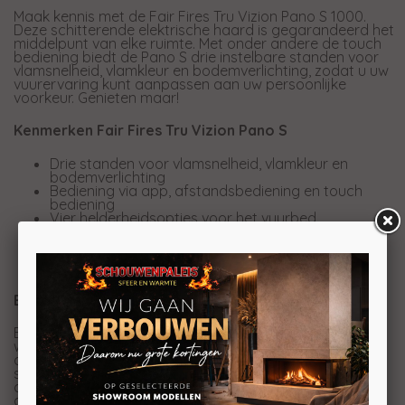
Maak kennis met de Fair Fires Tru Vizion Pano S 1000.
Deze schitterende elektrische haard is gegarandeerd het
middelpunt van elke ruimte. Met onder andere de touch
bediening biedt de Pano S drie instelbare standen voor
vlamsnelheid, vlamkleur en bodemverlichting, zodat u uw
vuurervaring kunt aanpassen aan uw persoonlijke
voorkeur. Genieten maar!
Kenmerken Fair Fires Tru Vizion Pano S
Drie standen voor vlamsnelheid, vlamkleur en
bodemverlichting
Bediening via app, afstandsbediening en touch
bediening
Vier helderheidsopties voor het vuurbed
Diep vuurbed
Knetterend haardvuur geluid
Twee warmte-instellingen (800 W en 1600 W)
Koude lucht functie
Eenvoudig aan te passen naar wens
Bij deze haard heeft u niet alleen de controle over de
warmte, maar creëert u ook de gewenste sfeer. Zo biedt
de haard een scala aan kleuren, maar kunt u ook de
snelheid van de vlammen aanpassen. Dit regelt u
allemaal eenvoudig met de app en de meegeleverde
afstandsbediening.