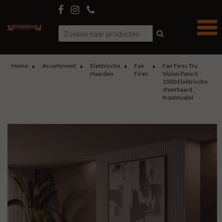
Home
Assortiment
Elektrische
Fair
Fair Fires Tru
Haarden
Fires
Vizion Pano S
1000 Elektrische
sfeerhaard
frontmodel