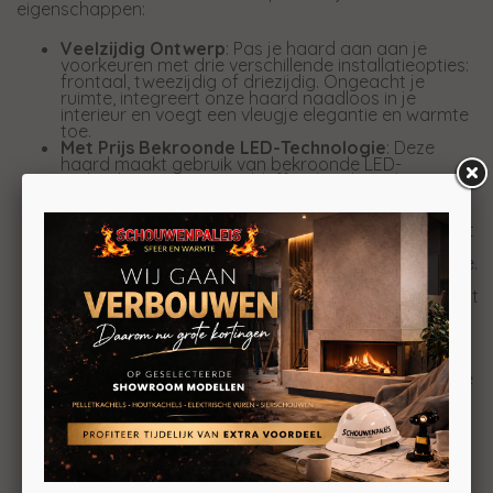
eigenschappen:
Veelzijdig Ontwerp
: Pas je haard aan aan je
voorkeuren met drie verschillende installatieopties:
frontaal, tweezijdig of driezijdig. Ongeacht je
ruimte, integreert onze haard naadloos in je
interieur en voegt een vleugje elegantie en warmte
toe.
Met Prijs Bekroonde LED-Technologie
: Deze
haard maakt gebruik van bekroonde LED-
technologie om een verbluffend realistisch
vuureffect te creëren. Geniet van de illusie van een
echt brandend vuur zonder gedoe en rook.
Uniek Verwarmingselement
: De haard is uitgerust
met een uniek verwarmingselement, zodat je
comfortabel en gezellig kunt genieten van je ruimte.
3D-Functie
: Ervaar de diepte en levendigheid van
ons 3D-vuureffect, waardoor je het gevoel hebt dat
je voor een echte open haard staat.
Minimale
Inbouwdiepte en Glasuitsparing
: Onze
haard heeft een slanke en ruime besparende
constructie, met minimale inbouwdiepte en
glasuitsparing, waardoor deze in vrijwel elke ruimte
kan worden geïntegreerd.
Multicolor Palet
: Kies uit een rijk palet van
meerdere kleuren om de sfeer in je ruimte aan te
passen aan je stemming en stijl.
Regelbare Vlamsnelheid - 3 Standen
: Pas de
vlamsnelheid aan met drie verschillende standen,