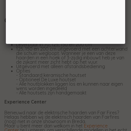
zodat je de perfecte ambiance kunt creëren, of je
nu een ontspannen avond hebt of een feestelijke
bijeenkomst.
Over de Fair Fires Pano serie
Regelbaar in vlamkleur, bodemverlichting, en
topverlichting.
Leverbaar in 70, 125, 150 en 200 cm
125, 150 en 200 cm uitgevoerd met een achterwand
die schuin wegloopt. Wanneer je een van deze
haarden in een hoek of 3-zijdig inbouwt heb je van
de zijkant meer zicht hebt op het vuur.
Uitgevoerd met alleen afstandsbediening
Opties
- Standaard keramische houtset
- Optioneel De Luxe houtset
- Alle houtblokken liggen los en kunnen naar eigen
wens worden ingedeeld
- Alle houtsets zijn handgemaakt
Experience Center
Benieuwd naar de elektrische haarden van Fair Fires?
Helaas hebben wij de elektrisch haarden van Fairfires
(nog) niet in onze showroom in Breda.
Maar u bent meer dan welkom in het
Experience
Center
te Lunteren, om verschillende modellen in het echt