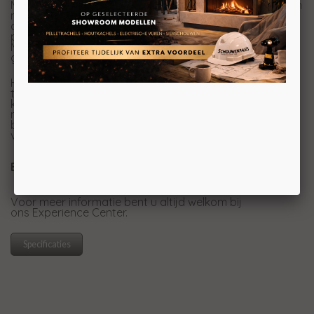
Met de e-MatriX Mood 800/500 ST heeft Faber weer een
mooie elektrische haard toegevoegd aan het
assortiment. Met deze haard geniet u van een
prachtig hoogwaardig haardvuur. De e-MatriX
Mood 800/500 ST is in te bouwen naar uw stijl, wat bij
gas- en houthaarden niet altijd mogelijk is.
Het vlammenspel is te danken aan de Opti-myst
technologie. Dit is een samenspel van opwervelende
koudwaternevel en speciale Led-verlichting. De Opti-
myst technologie bestaat niet alleen uit een prachtig
beeld, maar er komt ook geluid aan te pas. Het geluid
van knisperend hout maakt deze haard helemaal af!
Bezoek ons Experience Center
Voor meer informatie bent u altijd welkom bij
ons Experience Center.
Specificaties