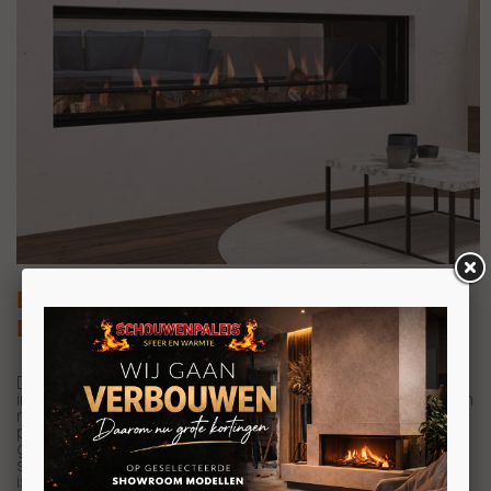
Element4 Lumina 150T
Elektrische haard Tunnel
Deze elegante haard van Element4 heeft een
indrukwekkende breedte van 150 cm, wat zorgt voor een
ruim zicht op het vlammenspel. De elektrische haard is
perfect te combineren met een aan de wand
gemonteerde tv, maar ook uitermate geschikt als
stijlvolle blikvanger in een tussenwand. De Lumina 150T e
is vervaardigd uit zwart staal, waardoor het een