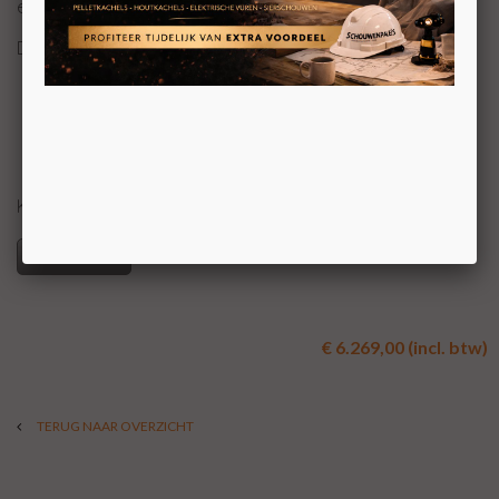
eigentijdse en robuuste uitstraling krijgt.
De Lumina 150T e beschikt standaard over:
Ultra HD technologie, voor een diep en rijk
vlambeeld
Realistisch gloei-effect in de houtblokken dankzij
LED-technologie
1,5 KW verwarming
Handzender en bedieningsmogelijkheden via app
KOM VOOR UW PRIJS NAAR ONZE SHOWROOM
Specificaties
€ 6.269,00 (incl. btw)
TERUG NAAR OVERZICHT