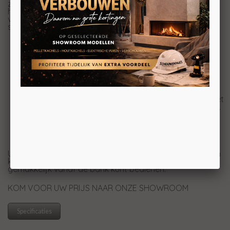
zeer realistisch vlambeeld dat bijna niet van een echt
houtvuur te onderscheiden is! Met de drie verschillende
vuurbeelden is de Elite een echte sfeermaker. En naast
sfeer, geeft de haard ook nog warmte van 1,5 kW.
In te bouwen als front, tweezijdige of driezijdige
haard.
Een echte houtset en een stijlvolle donker glazen
achterwand.
Ontspiegeld glas
1,5 kilowatt verwarming, voor extra comfort op
koude dagen.
Nieuwe chip waarmee de bodem, topverlichting, het
vlambeeld en de vlamsnelheid volledig regelbaar is.
Een handzender en een gebruiksvriendelijke app
voor eenvoudige bediening.
16 instelbare kleurpatronen, zodat u de perfecte
sfeer in huis kunt creëren.
U krijgt standaard een afstandsbediening bijgeleverd en
kunt u gratis de app downloaden, zodat u de haard
gemakkelijk vanaf de bank kunt bedienen.
KOM VOOR UW PRIJS NAAR ONZE SHOWROOM
Specificaties