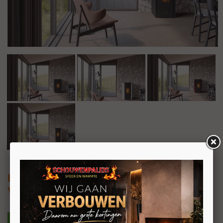
EK63 Zone80
Vrijstaande pelletkachel 7kW