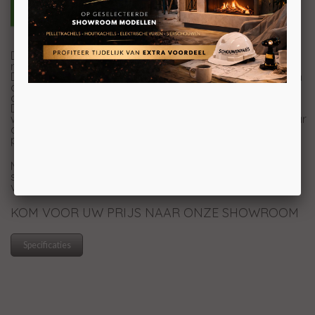
De Zone80 van EK63 is een luchtdichte
pelletkachel
met
ronde vormen wat zorgt voor een speelse uitstraling.
Deze kachel brengt veel gemakken met zich mee, zo kan
de kachel met wifi worden verbonden en kunt u
daardoor de kachel via een app eenvoudig bedienen.
Daarnaast kunt u de Zone80 volledig instellen met de
week/uurprogrammering, zo hoeft u bijna niet meer naar
de instellingen om te kijken en heerlijk genieten van een
prachtig vlammenspel!
Meer weten over de Zone80? Kom langs in onze 1200m2
showroom in Breda en laat u adviseren door onze
verkoopspecialisten!
KOM VOOR UW PRIJS NAAR ONZE SHOWROOM
Specificaties