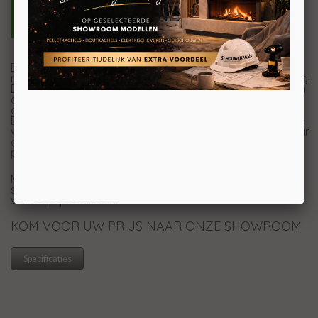
De Yung130++ van EK63 is een luchtdichte pelletkachel
met ronde vormen wat zorgt voor een speelse uitstraling.
Deze kachel brengt veel gemakken met zich mee, zo kan
de kachel met wifi worden verbonden en kunt u
daardoor de kachel via een app eenvoudig bedienen.
Daarnaast kunt u de Yung130++ volledig instellen met de
week/uurprogrammering, zo hoeft u bijna niet meer naar
de instellingen om te kijken en heerlijk genieten van een
prachtig vlammenspel!
Meer weten over de Yung130++? Kom langs in onze
showroom in Breda en laat u adviseren door onze
verkoopspecialisten.
KOM VOOR UW PRIJS NAAR ONZE SHOWROOM
Specificaties