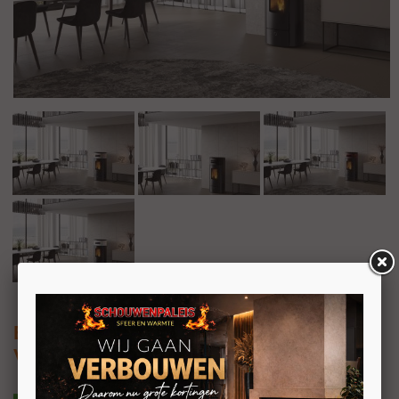
EK63 Yung130++
Vrijstaande pelletkachel 12kW