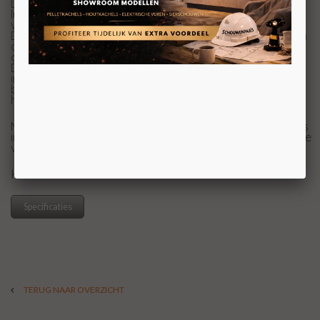
De EK63 Monday150++ EVO van EK63 is een
luchtdichte
pelletkachel
met ronde vormen wat zorgt
voor een speelse uitstraling.
Deze kachel brengt veel gemakken met zich mee, zo kan
de kachel met wifi worden verbonden en kunt u
daardoor de kachel via een app eenvoudig bedienen.
Daarnaast kunt u de EK63 Monday150++ EVO volledig
instellen met de week/uurprogrammering, zo hoeft u
bijna niet meer naar de instellingen om te kijken en
heerlijk genieten van een prachtig vlammenspel.
Meer weten over de EK63 Monday150++ EVO? Kom langs
in onze 1200m2 showroom en laat u adviseren door onze
verkoopspecialisten.
KOM VOOR UW PRIJS NAAR ONZE SHOWROOM
Specificaties
TERUG NAAR OVERZICHT