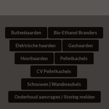
Buitenhaarden
Bio-Ethanol Branders
Elektrische haarden
Gashaarden
Houthaarden
Pelletkachels
CV Pelletkachels
Schouwen | Wandmeubels
Onderhoud aanvragen / Storing melden