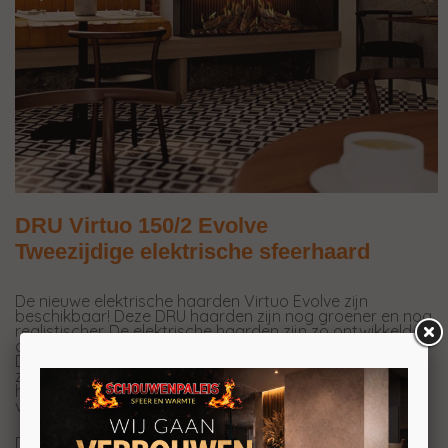
DRU Virtuo 150/2 Evolve
Tweezijdige elektrische sfeerhaard
De nieuwe
elektrische haarden
Virtuo Evolve zijn
beschikbaar! Deze
DRU
haarden zijn nog groener en nog
realistischer. De elektrische haarden zijn zo ontwikkeld
dat het vuur bijna niet te onderscheiden is van echt vuur.
De Zo ervaar je een volledige vuurbeleving in 3D, maar
zonder de uitstoot. Deze DRU Virtuo 150/2 Evolve
hoekhaard is zowel in een linkse als rechtse opstelling
verkrijgbaar.
De unieke Evolve Flame technology -met opnames van