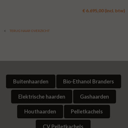
€ 6.695,00 (incl. btw)
TERUG NAAR OVERZICHT
Buitenhaarden
Bio-Ethanol Branders
Elektrische haarden
Gashaarden
Houthaarden
Pelletkachels
CV Pelletkachels