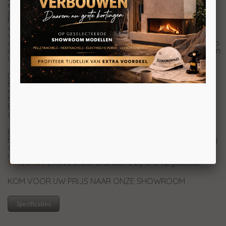
echt houtvuur- in combinatie met het met houtsnippers
gedecoreerde gloeibed zorgt voor een zeer realistische
houtvuurbeleving. Daarnaast heeft de haard dankzij het
warmte-element van 1 tot 2 kW ook een
verwarmingsfunctie. Lage en brede afmetingen maken
de haarden zeer geschikt voor de populaire cinewalls. Zo
is de DRU Virtuo Evolve altijd een stijlvolle toevoeging aan
uw interieur.
Dankzij het plug & play systeem plaatst u de Virtuo
Evolve eenvoudig op elke gewenste plek in huis. U heeft
namelijk geen schoorsteen of afvoer nodig doordat de
haard op elektriciteit werkt. Daarnaast heeft de Virtuo
Evolve nauwelijks onderhoud nodig. Dat is onbezorgd
genieten!
Bent u benieuwd geworden naar de DRU Virtuo 150/2
Evolve of andere elektrische haarden? Kom dan langs bij
ons, waar verschillende elektrische haarden voor
u opgesteld staan in onze 1200m2 showroom. De
DRU
Virtuo 100
Evolve staat brandend bij ons opgesteld.
KOM VOOR UW PRIJS NAAR ONZE SHOWROOM
Specificaties