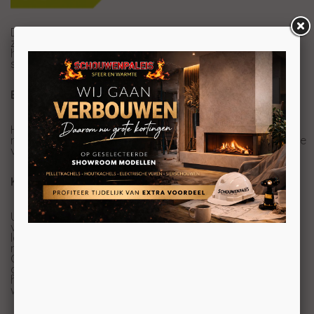
De brander in de DRU Metro gashaard verdeelt het vuur
zigzaggend over de gehele breedte en diepte van de
haard. Ook deze haard is uitgerust met het EcoWave
systeem.
EcoWave
Het EcoWave systeem van DRU zorgt voor een nog
natuurlijker vlambeeld. De brander kan varieren in hoogte
van het vuur.
Keuzes DRU Metro
U heeft de mogelijkheid om te kiezen uit twee
verschillende achterwanden. Het branderbed is
leverbaar met een authentieke houtblokkenset of met
moderne Greystone of Carrara stenen.
Ook heeft deze inbouw gashaard als optie ontspiegeld
glas, met deze optie is het net alsof er geen glas in uw
haard zit, zo lijkt het net alsof u een openhaard in uw
woonkamer heeft.