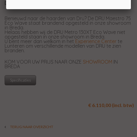
De DRU Metro brandend zien?
Benieuwd naar de haarden van Dru? De DRU Maestro 75
Eco Wave staat brandend opgesteld in onze showroom
in Breda.
Helaas hebben wij de DRU Metro 130XT Eco Wave niet
opgesteld staan in onze showroom in Breda.
U bent meer dan welkom in het
Experience Center
te
Lunteren om verschillende modellen van DRU te zien
branden.
KOM VOOR UW PRIJS NAAR ONZE
SHOWROOM
IN
BREDA
Specificaties
€ 6.110,00 (incl. btw)
TERUG NAAR OVERZICHT