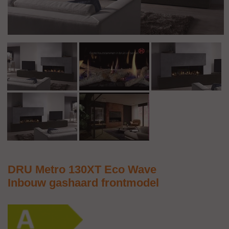
DRU Metro 130XT Eco Wave
Inbouw gashaard frontmodel