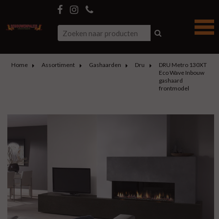
Home
Assortiment
Gashaarden
Dru
DRU Metro 130XT
Eco Wave Inbouw
gashaard
frontmodel