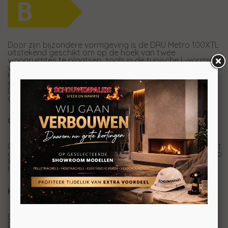
Door zijn bijzondere vormgeving is de DRU Metro 100XTL
uitstekend geschikt om op de hoek van twee
woonruimtes te plaatsen, zoals in de typische L-vormige
woonruimtes.
Hierdoor is het mogelijk zowel in de zithoek als in de
eetkamer te genieten van de haard.
Door de nieuwste (EcoWave) technieken toe te passen
geeft deze haard een superieur vlambeeld.
Ontspiegeld glas
Ook heeft deze gashaard als optie ontspiegeld glas, met
deze optie is het net alsof er geen glas in uw haard zit, zo
lijkt het net alsof u een openhaard in uw woonkamer
heeft.
Hoge ruit bij deze Metro
De Metro lijn van DRU is voorzien van een extra hoge ruit.
Daardoor heeft u een nog beter zicht op het vuur. Voor