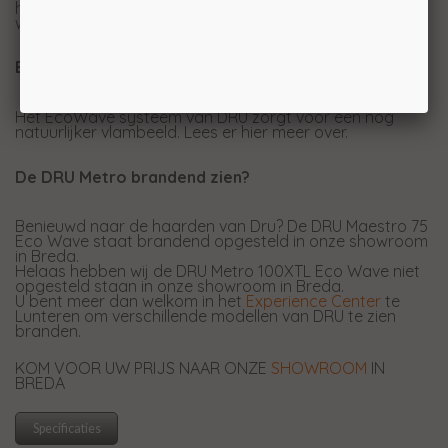
het onderhoud is deze ruit naar voren te klappen
waardoor dit heel eenvoudig zelf uit te voeren is.
Eco Wave
Het EcoWave systeem van DRU zorgt voor een nog
natuurlijker vlambeeld. Lees er hier meer over.
De DRU Metro brandend zien?
Benieuwd naar de haarden van Dru? De DRU Maestro 75
Eco Wave staat brandend opgesteld in onze showroom
in Breda.
Helaas hebben wij de DRU Metro 100XTL Eco Wave niet
opgesteld staan in onze showroom in Breda.
U bent meer dan welkom in het
Experience Center
te
Lunteren om verschillende modellen van DRU te zien
branden.
KOM VOOR UW PRIJS NAAR ONZE
SHOWROOM
IN
BREDA
Specificaties