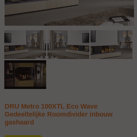
DRU Metro 100XTL Eco Wave
Gedeeltelijke Roomdivider inbouw
gashaard