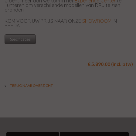
U bent meer dan welkom in het
Experience Center
te
Lunteren om verschillende modellen van DRU te zien
branden.
KOM VOOR UW PRIJS NAAR ONZE
SHOWROOM
IN
BREDA
Specificaties
€ 5.890,00 (incl. btw)
TERUG NAAR OVERZICHT