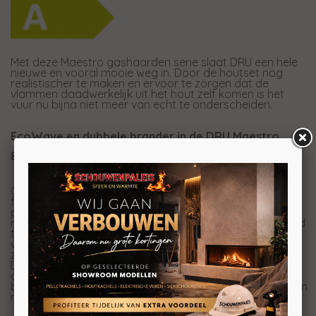
Met deze Maestro gashaarden serie slaat DRU een hele
nieuwe en vooral mooie weg in. Door de houtset nog
realistischer te maken en ervoor te zorgen dat de
vlammen daadwerkelijk uit het hout zelf komen is het
vuur nu bijna niet meer van echt te onderscheiden.
EcoWave en dubbele brander in de DRU Maestro
80/3
Ook deze nieuwe Maestro beschikt over de EcoWave
functie waarmee met één druk op de knop een
programma gestart kan worden waarbij de kachel
minder vermogen geeft en een zeer realistisch vuurbeeld
tevoorschijn tovert. Dit doet DRU door de vlammen dan
weer hoog en dan weer laag te laten branden (Wave)
zoals u ook van een echt houthaard gewend bent.
Daarnaast heeft de Maestro gashaard ook nog een
dubbele brander. Door één brander uit te schakelen
brengt u eenvoudig het vermogen terug terwijl er wel een
mooi vlambeeld blijft.