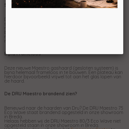
Schoonmaken kunt u zelf met de Maestro 80/3
Deze nieuwe Maestro driezijdige gashaard (gesloten
systeem) heeft een eenvoudig systeem waarbij de ruit
naar voren klapt. Nu kunt u zelf ook makkelijk bij de
binnenkant en is de ruit zonder tussenkomst van een
monteur eenvoudig zelf te reinigen wanneer dit een keer
nodig is.
Bijna Frameloos
Deze nieuwe Maestro gashaard (gesloten systeem) is
bijna helemaal frameloos in te bouwen. Een plateau kan
hierdoor bijvoorbeeld vrijwel tot aan het glas lopen van
de haard.
De DRU Maestro brandend zien?
Benieuwd naar de haarden van Dru? De DRU Maestro 75
Eco Wave staat brandend opgesteld in onze showroom
in Breda.
Helaas hebben wij de DRU Maestro 80/3 Eco Wave niet
opgesteld staan in onze showroom in Breda.