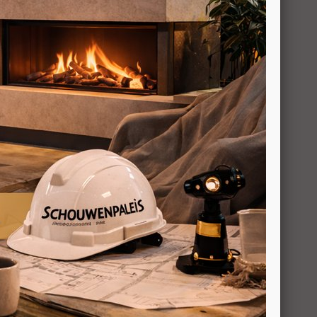
 systeem) heeft een eenvoudig systeem waarbij de
elijk bij de binnenkant en is de ruit zonder
e reinigen wanneer dit een keer nodig is.
vrijwel onzichtbaar. Geniet van een optimaal
nwezig is.
teem) is bijna helemaal frameloos in te bouwen.
l tot aan het glas lopen van de haard.
Maestro 75 Eco Wave staat brandend opgesteld in
 Eco Wave niet opgesteld staan in onze showroom in