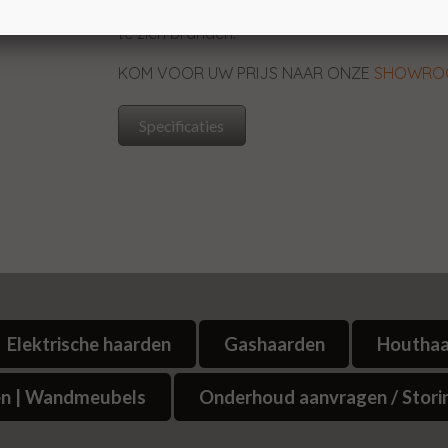
U bent meer dan welkom in het
Experience C
te zien branden.
KOM VOOR UW PRIJS NAAR ONZE
SHOWRO
Specificaties
Elektrische haarden
Gashaarden
Houtha
n | Wandmeubels
Onderhoud aanvragen / Stori