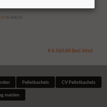
enter
te Lunteren om verschillende modellen van DRU
OM
IN BREDA
€ 6.160,00 (incl. btw)
arden
Pelletkachels
CV Pelletkachels
ng melden