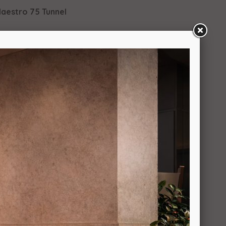
Maestro 75 Tunnel
Eco Wave functie waarmee met één druk op de knop
de kachel minder vermogen geeft en een zeer
Dit doet DRU door de vlammen dan weer hoog en dan
ook van een echt houthaard gewend bent.
g een dubbele brander. Door één brander uit te
rug terwijl er wel een mooi vlambeeld blijft.
r de Dynamic Flame Burner. Dit systeem bestaat uit
nderbed zorgt voor breedte en diepte in het vuur.
en uitgeschakeld, geeft volume en hoogte aan de
eramische houtblokken, waardoor de vlammen om de
75 Tunnel