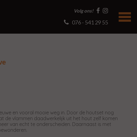
Volg ons!
076 - 541 29 55
ve
ieuwe en vooral mooie weg in. Door de houtset nog
dat de vlammen daadwerkelijk uit het hout zelf komen
 meer van echt te onderscheiden. Daarnaast is met
 bewonderen.