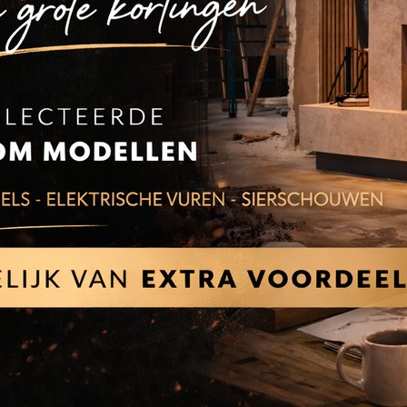
Deze nieuwe Maestro tunnelhaard (gesloten
ruit naar voren klapt. Nu kunt u zelf ook makk
tussenkomst van een monteur eenvoudig zelf t
Clear View glas
Door een speciale coating is Clear View glas 
vuurzicht doordat het lijkt of er geen glas aa
Bijna Frameloos
Deze nieuwe Maestro gashaard (gesloten sys
Een plateau kan hierdoor bijvoorbeeld vrijwe
De DRU Maestro brandend zien?
Benieuwd naar de haarden van Dru? De DRU 
onze showroom in Breda.
Helaas hebben wij de DRU Maestro 75 Tunnel
Breda.