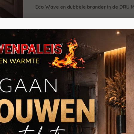
Eco Wave en dubbele brander in de DRU 
Ook deze nieuwe Maestro beschikt over de 
een programma gestart kan worden waarbij 
realistisch vuurbeeld tevoorschijn tovert. 
weer laag te laten branden (Wave) zoals u 
Daarnaast heeft de Maestro gashaard ook no
schakelen brengt u eenvoudig het vermogen te
Dynamic Flame Burner
De Maestro 75 Tunnel Eco Wave beschikt ove
twee elementen. De eerste brander in het bra
Een tweede brander, die eventueel kan word
vlammen. Deze brander is verwerkt in de k
houtblokken heen grijpen.
Schoonmaken kunt u zelf met de Maestro 