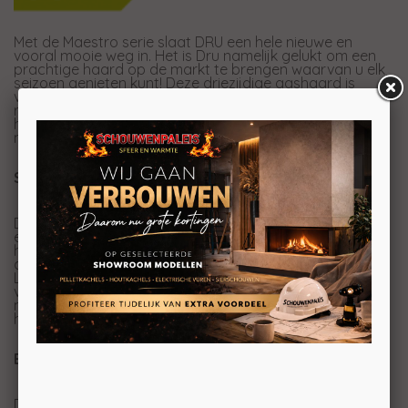
Met de Maestro serie slaat DRU een hele nieuwe en
vooral mooie weg in. Het is Dru namelijk gelukt om een
prachtige haard op de markt te brengen waarvan u elk
seizoen genieten kunt! Deze driezijdige gashaard is
voorzien van de Dynamic Flame Burner. Door de
realistische en bedachtzame positionering van de
houtstammen, is het vuurbeeld van deze gashaard
nagenoeg niet meer van echt vuur te onderscheiden.
Summerlighting
Door middel van het summerlighting kunt u op
een regenachtige woensdagavond in september, die
heldere dag in februari of die warme zomeravond in
augustus genieten van uw Maestro 60 Eco Wave. De
LED's die geïntegreerd zijn in het branderbed, zorgen
voor een prachtig vlammenpatroon en voor een
minimale of zelfs geen warmteafgifte, wat ideaal is voor
het zomerseizoen.
Easy release door systeem
Deze nieuwe Maestro 60 Eco Wave driezijdig (uiteraard