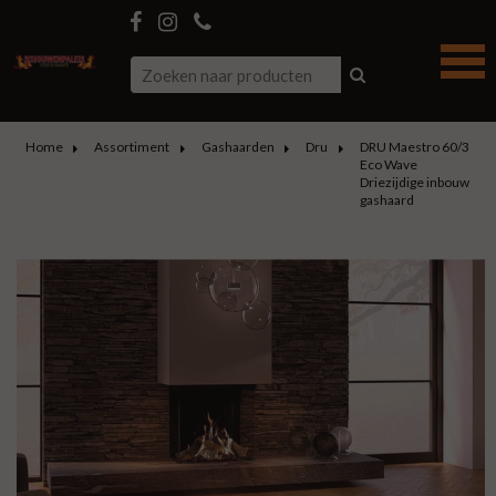
Home
Assortiment
Gashaarden
Dru
DRU Maestro 60/3
Eco Wave
Driezijdige inbouw
gashaard