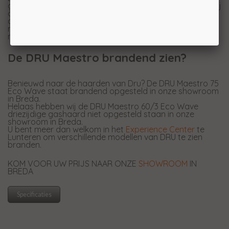
gesloten systeem) heeft een eenvoudig systeem waarbij
de ruit naar voren klapt. Nu kunt u zelf ook makkelijk bij
de binnenkant en is de ruit zonder tussenkomst van een
monteur eenvoudig zelf te reinigen wanneer dit een keer
nodig is.
De DRU Maestro brandend zien?
Benieuwd naar de haarden van Dru? De DRU Maestro 75
Eco Wave staat brandend opgesteld in onze showroom
in Breda.
Helaas hebben wij de DRU Maestro 60/3 Eco Wave
driezijdige gashaard niet opgesteld staan in onze
showroom in Breda.
U bent meer dan welkom in het
Experience Center
te
Lunteren om verschillende modellen van DRU te zien
branden.
KOM VOOR UW PRIJS NAAR ONZE
SHOWROOM
IN
BREDA
Specificaties