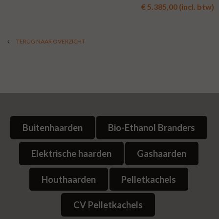
€ 5.385,00 (incl. btw)
TERUG NAAR OVERZICHT
Buitenhaarden
Bio-Ethanol Branders
Elektrische haarden
Gashaarden
Houthaarden
Pelletkachels
CV Pelletkachels