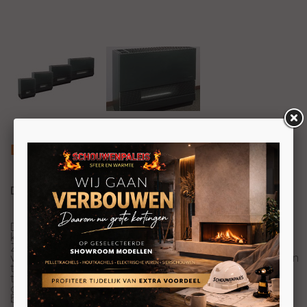
DRU Lincar 9012 gaskachel
DRU Lincar 9012 gaskachel
De serie Lincar bestaat uit 4 compacte, elegante en
krachtige toestellen oplopend in afmeting en capaciteit.
Zo heeft de DRU Lincar 9012 gaskachel een behoorlijk
vermogen van 7.8 kW. Alle toestellen zijn voorzien van een
thermostatische kraan. De bediening is gemakkelijk
toegankelijk bovenaan het toestel. De opendraaiende
glazen deur aan de voorzijde maakt het reinigen van de
binnenzijde makkelijk.