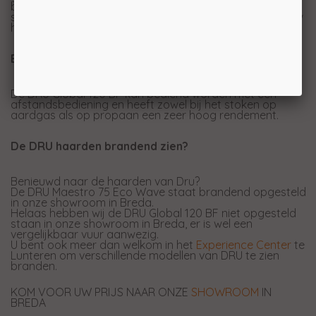
bijvoorbeeld voor Ceraglass dat zorgt voor een mooie
spiegeling van de vlammen en creëert extra diepte in uw
haard.
Eenvoudig te bedienen en op propaan mogelijk
De DRU Global 120 BF kan bediend worden met een
afstandsbediening en heeft zowel bij het stoken op
aardgas als op propaan een zeer hoog rendement.
De DRU haarden brandend zien?
Benieuwd naar de haarden van Dru?
De DRU Maestro 75 Eco Wave staat brandend opgesteld
in onze showroom in Breda.
Helaas hebben wij de DRU Global 120 BF niet opgesteld
staan in onze showroom in Breda, er is wel een
vergelijkbaar vuur aanwezig.
U bent ook meer dan welkom in het
Experience Center
te
Lunteren om verschillende modellen van DRU te zien
branden.
KOM VOOR UW PRIJS NAAR ONZE
SHOWROOM
IN
BREDA