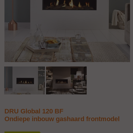
DRU Global 120 BF
Ondiepe inbouw gashaard frontmodel