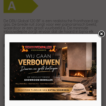
De DRU Global 120 BF is een realistische fronthaard op
gas. De brede ruit zorgt voor een panoramisch beeld,
waardoor er een groot vuurbeeld is. De minimale
inbouwdiepte zorgt ervoor dat de haard in bijna elk
interieur passend is.
Eenvoudig genieten
Of uw huis nu wel of geen aansluiting heeft, de
DRU Global 120 BF, met een prachtig vuurzicht aan de
voorzijde, is eenvoudig te installeren en geeft jarenlang
een prettige warmte en sfeer. Dankzij de exclusieve
Global Truflame Burner® ontstaan er prachtige hoge
vlammen met een prachtige warme gloed.
Verschillende opties
Bij deze haard zijn verschillende opties verkrijgbaar. Zo
zijn er diverse binnenwanden verkrijgbaar en kan de
gashaard naar wens worden samengesteld. Kies