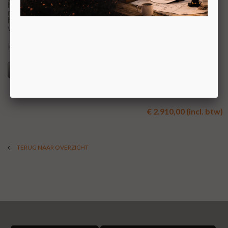
houtkachel. Een houtkachel met ronde vorme een
moderne looks maar ook een kachel die hard werkt. Een
houtkachel die ook niet misstaat in een meer klassieke
woonkamer. Deze kachel heeft een vermogen tot 9 kW.
KOM VOOR UW PRIJS NAAR ONZE SHOWROOM
Specificaties
€ 2.910,00 (incl. btw)
TERUG NAAR OVERZICHT