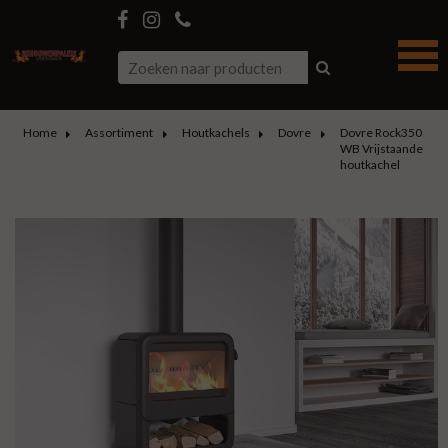
Home
Assortiment
Houtkachels
Dovre
Dovre Rock350
WB Vrijstaande
houtkachel