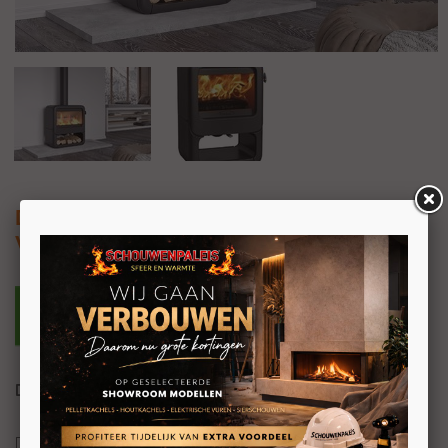
Dovre Rock350 WB
Vrijstaande houtkachel
De ROCK350 WB staat als een huis
De Dovre ROCK350 WB is een echte stoere gietijzeren