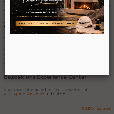
assortiment. Met deze haard geniet u van een prachtig
hoogwaardig haardvuur. De e-MatriX 800/500 RD is in te
bouwen naar uw stijl, wat bij
gas
- en
houthaarden
niet
altijd mogelijk is.
Het vlammenspel is te danken aan de
Opti-myst
technologie. Dit is een samenspel van opwervelende
koudwaternevel en speciale Led-verlichting. De Opti-
myst technologie bestaat niet alleen uit een prachtig
beeld, maar er komt ook geluid aan te pas. Het geluid
van knisperend hout maakt deze haard helemaal af!
De e-MatriX wordt standaard geleverd met zowel
bodem- als topverlichting. Deze subtiele LED-verlichting
versterkt de uitstraling van het houtset en gloeibed,
waardoor ook zonder actieve gasvlammen een sfeervol
en realistisch vuurbeeld ontstaat.
Bezoek ons Experience Center
Voor meer informatie bent u altijd welkom bij
ons
Experience Center
in Lunteren.
€ 0,00 (incl. btw)