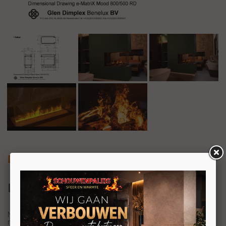
Dimplex e-MatriX 800/500 RD
Dimplex e-MatriX 800/500 RD
Met de e-MatriX 800/500 RD heeft
Dimplex
weer een
mooie
elektrische
haard toegevoegd aan het