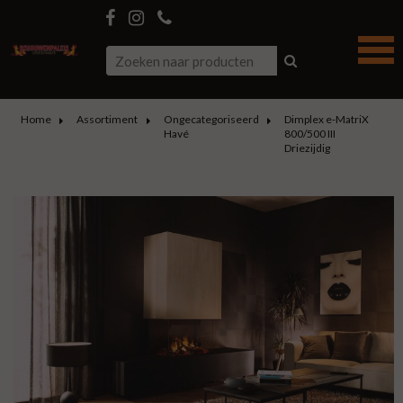
Home
Assortiment
Ongecategoriseerd
Dimplex e-MatriX
Havé
800/500 III
Driezijdig