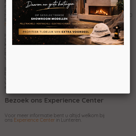
Met de e-MatriX 800/500 III heeft
Dimplex
weer een
mooie
elektrische
haard toegevoegd aan het
assortiment. Met deze haard geniet u van een prachtig
hoogwaardig haardvuur. De driezijdige e-MatriX 800/500
III is in te bouwen naar uw stijl, wat bij
gas
- en
houthaarden
niet altijd mogelijk is.
Het vlammenspel is te danken aan de
Opti-myst
technologie. Dit is een samenspel van opwervelende
koudwaternevel en speciale Led-verlichting. De Opti-
myst technologie bestaat niet alleen uit een prachtig
beeld, maar er komt ook geluid aan te pas. Het geluid
van knisperend hout maakt deze haard helemaal af!
IDe e-MatriX wordt standaard geleverd met zowel
bodem- als topverlichting. Deze subtiele LED-verlichting
versterkt de uitstraling van het houtset en gloeibed,
waardoor ook zonder actieve gasvlammen een sfeervol
en realistisch vuurbeeld ontstaat.
Bezoek ons Experience Center
Voor meer informatie bent u altijd welkom bij
ons
Experience Center
in Lunteren.