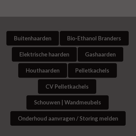
Buitenhaarden
Bio-Ethanol Branders
Elektrische haarden
Gashaarden
Houthaarden
Pelletkachels
CV Pelletkachels
Schouwen | Wandmeubels
Onderhoud aanvragen / Storing melden