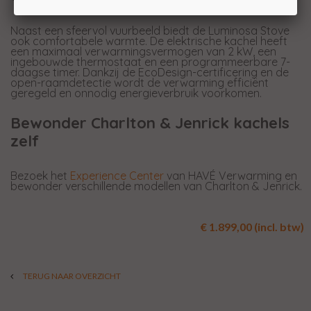
Naast een sfeervol vuurbeeld biedt de Luminosa Stove
ook comfortabele warmte. De elektrische kachel heeft
een maximaal verwarmingsvermogen van 2 kW, een
ingebouwde thermostaat en een programmeerbare 7-
daagse timer. Dankzij de EcoDesign-certificering en de
open-raamdetectie wordt de verwarming efficiënt
geregeld en onnodig energieverbruik voorkomen.
Bewonder Charlton & Jenrick kachels
zelf
Bezoek het
Experience Center
van HAVÉ Verwarming en
bewonder verschillende modellen van Charlton & Jenrick.
€ 1.899,00 (incl. btw)
TERUG NAAR OVERZICHT