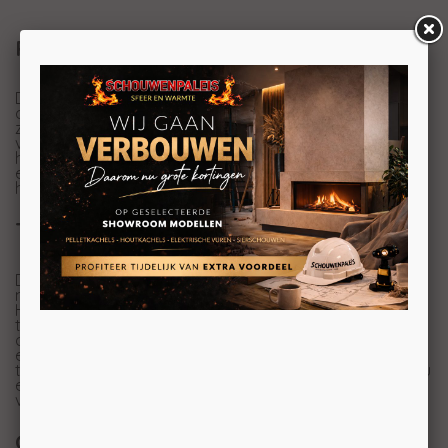
Realistisch vlammenspel
De Charlton & Jenrick Luminosa Stove is uitgerust met
de nieuwste Real Flame Technology. Deze technologie
zorgt voor een bijzonder scherp en realistisch
vlammenspel. Met keuze uit 16 vlambeelden, vijf
helderheidsniveaus en de My Flame-functie stelt u
eenvoudig Uw favoriete combinatie van vlammen en
houtblokken samen.
Tijdloos ontwerp en slimme bediening
De Luminosa Stove heeft een krachtig ontwerp waarin
moderne en klassieke elementen samen werken.
Hierdoor past de kachel zowel in een eigentijds als een
traditioneel interieur. Via de meegeleverde
afstandsbediening of de C&J Smart App bedient u
eenvoudig het vlammenspel, de verlichting, de
thermostaat en het optionele knispergeluid. Zo creëert u
een vuurbeeld dat volledig aansluit bij uw persoonlijke
voorkeur.
Comfortabele warmte