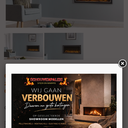
Charlton & Jenrick i-890e
zowel in frontzicht, tweezijdig of
driezijdig
Charlton & Jenrick i-890e
De Charlton & Jenrick I-Range 4D Ecoflame elektrische
haarden zijn inbouwhaarden. Ze kunnen zowel in