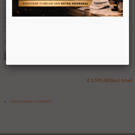
frontzicht, tweezijdig of driezijdig geleverd worden. De
gepatenteerde 4D ECOflame™ zorgt voor een realistisch
effect van de vlammen. Via de afstandsbediening
kunnen er meerdere stemmingskleuren geregeld worden,
daarnaast heeft de afstandsbediening een ingebouwde
thermostaat en timer. Er kan gekozen worden voor twee
verschillende temperatuurstanden: 1 kW en 2kW.
KOM VOOR UW PRIJS NAAR ONZE SHOWROOM
Specificaties
€ 1.595,00 (incl. btw)
TERUG NAAR OVERZICHT