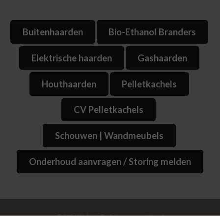
Buitenhaarden
Bio-Ethanol Branders
Elektrische haarden
Gashaarden
Houthaarden
Pelletkachels
CV Pelletkachels
Schouwen | Wandmeubels
Onderhoud aanvragen / Storing melden
© 2026
Website Bedrijvenpresentatie.nl