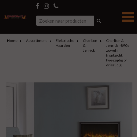
Home
Assortiment
Elektrische
Charlton
Charlton &
Haarden
&
Jenrick i-890e
Jenrick
zowel in
frontzicht,
tweezijdig of
driezijdig